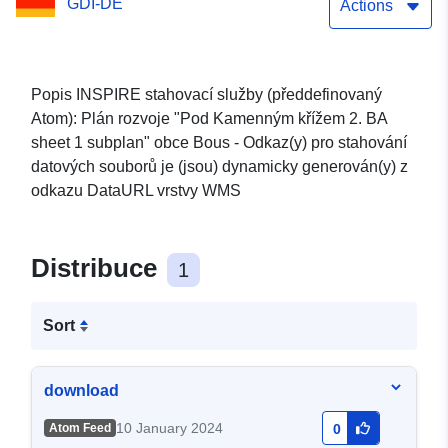
GDI-DE
Steinernen Kreuz 2. Dílčí
Actions
plán BA list 1“
Popis INSPIRE stahovací služby (předdefinovaný
Atom): Plán rozvoje "Pod Kamenným křížem 2. BA
sheet 1 subplan" obce Bous - Odkaz(y) pro stahování
datových souborů je (jsou) dynamicky generován(y) z
odkazu DataURL vrstvy WMS
Distribuce
1
Sort
download
10 January 2024
Atom Feed
0