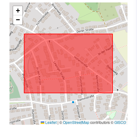
+
−
Leaflet
|
©
OpenStreetMap
contributors ©
GISCO