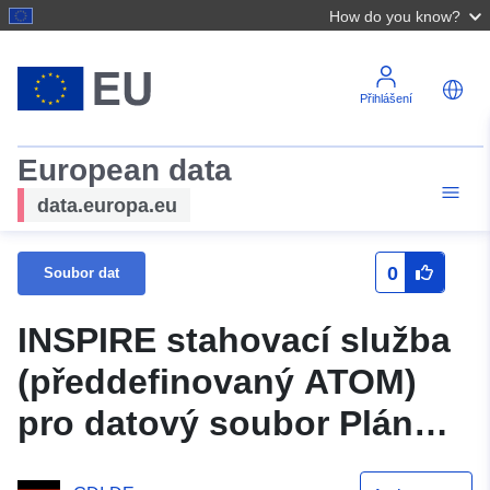
How do you know?
Přihlášení
European data
data.europa.eu
0
Soubor dat
INSPIRE stahovací služba
(předdefinovaný ATOM)
pro datový soubor Plán
rozvoje "Unter dem