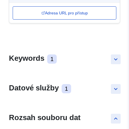
Adresa URL pro přístup
Keywords
1
keyboard_arrow_down
Datové služby
1
keyboard_arrow_down
Rozsah souboru dat
keyboard_arrow_up