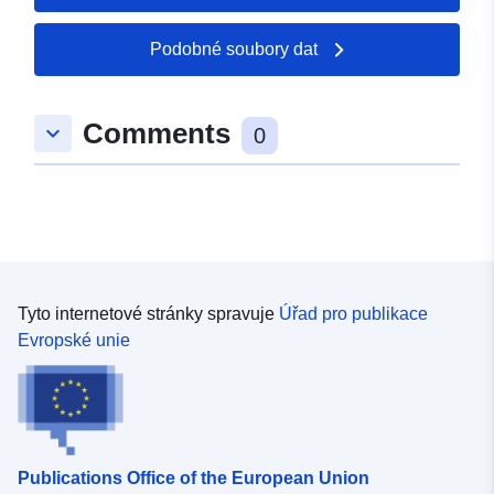
49.2797 ], [ 6.81339, 49.277
], [ 6.80719, 49.277 ], [
Podobné soubory dat
6.80719, 49.2797 ] ]
Typ:
Polygon
Comments
keyboard_arrow_down
0
uriRef:
http://data.europa.eu/88u/dataset
88eb-0001-a543-1cabc9996b19
Tyto internetové stránky spravuje
Úřad pro publikace
Evropské unie
Publications Office of the European Union