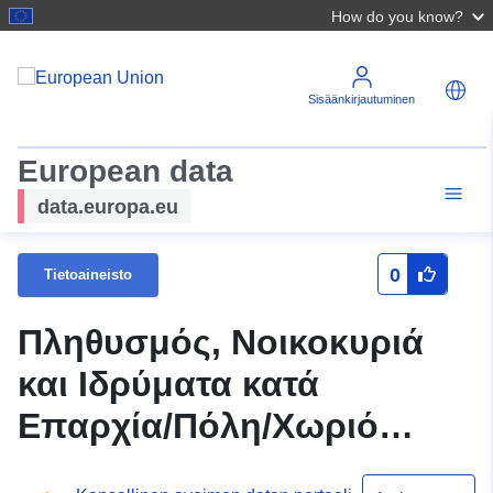
How do you know?
Sisäänkirjautuminen
European data
data.europa.eu
0
Tietoaineisto
Πληθυσμός, Νοικοκυριά
και Ιδρύματα κατά
Επαρχία/Πόλη/Χωριό
(Απογραφή Πληθυσμού