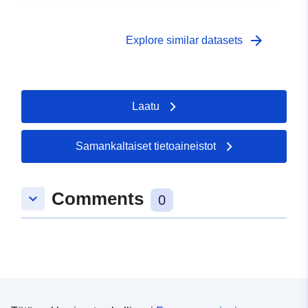
arrow_forward
Explore similar datasets
Laatu
Samankaltaiset tietoaineistot
Comments
keyboard_arrow_down
0