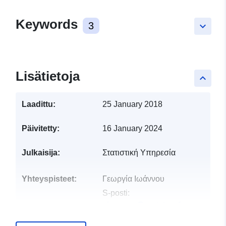
Keywords
3
keyboard_arrow_down
Lisätietoja
keyboard_arrow_up
Laadittu:
25 January 2018
Päivitetty:
16 January 2024
Julkaisija:
Στατιστική Υπηρεσία
Yhteyspisteet:
Γεωργία Ιωάννου
S-posti:
gioannou@cystat.mof.gov.cy