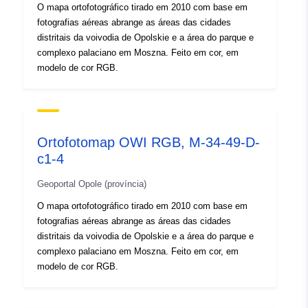
confomidade
O mapa ortofotográfico tirado em 2010 com base em
com:
fotografias aéreas abrange as áreas das cidades
distritais da voivodia de Opolskie e a área do parque e
Origem:
Ortofotomapa kolorowa w
complexo palaciano em Moszna. Feito em cor, em
modelo de cor RGB.
skali 1: 2 000 w układzie
1992 oraz 2000, aktualnoś...
Identificadores:
brak danych
Ortofotomap OWI RGB, M-34-49-D-
uriRef:
http://data.europa.eu/88u/dataset
c1-4
9639-4b86-a228-fd479d5adc54
Geoportal Opole (província)
Tipo:
Recurso:
O mapa ortofotográfico tirado em 2010 com base em
http://inspire.ec.europa.eu/metadat
fotografias aéreas abrange as áreas das cidades
codelist/ResourceType/dataset
distritais da voivodia de Opolskie e a área do parque e
complexo palaciano em Moszna. Feito em cor, em
modelo de cor RGB.