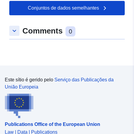
Conjuntos de dados semelhantes
Comments
keyboard_arrow_down
0
Este sítio é gerido pelo
Serviço das Publicações da
União Europeia
Publications Office of the European Union
Law | Data | Publications