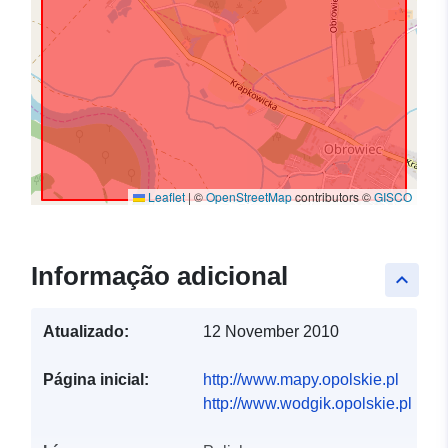
Leaflet
|
©
OpenStreetMap
contributors ©
GISCO
Informação adicional
keyboard_arrow_up
Atualizado:
12 November 2010
Página inicial:
http://www.mapy.opolskie.pl
http://www.wodgik.opolskie.pl