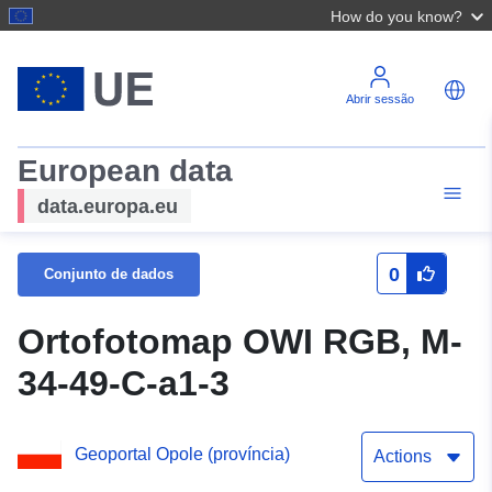
How do you know?
Abrir sessão
European data
data.europa.eu
0
Conjunto de dados
Ortofotomap OWI RGB, M-
34-49-C-a1-3
Geoportal Opole (província)
Actions