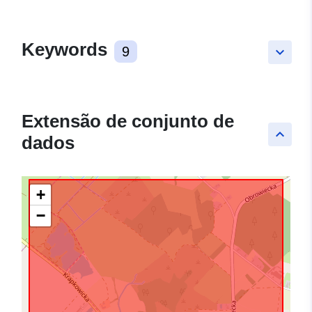
Keywords
9
keyboard_arrow_down
Extensão de conjunto de
keyboard_arrow_up
dados
+
−