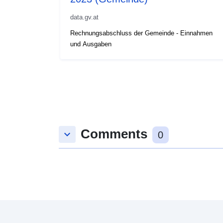
data.gv.at
Rechnungsabschluss der Gemeinde - Einnahmen
und Ausgaben
Comments
keyboard_arrow_down
0