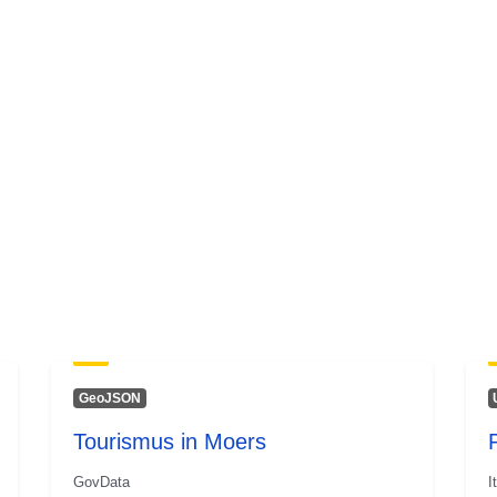
Katalogový
záznam:
Identifikátory
uriRef:
GeoJSON
Tourismus in Moers
GovData
I