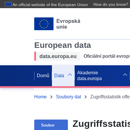
How do you know?
An official website of the European Union
European data
data.europa.eu
Oficiální portál evro
Akademie
Domů
Data
data.europa
Home
Soubory dat
Zugriffsstatistik 
Zugriffsstat
Soubor