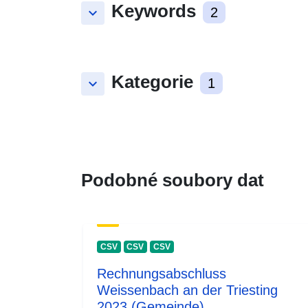
Keywords
keyboard_arrow_down
2
Kategorie
keyboard_arrow_down
1
Podobné soubory dat
CSV
CSV
CSV
Rechnungsabschluss
Weissenbach an der Triesting
2023 (Gemeinde)