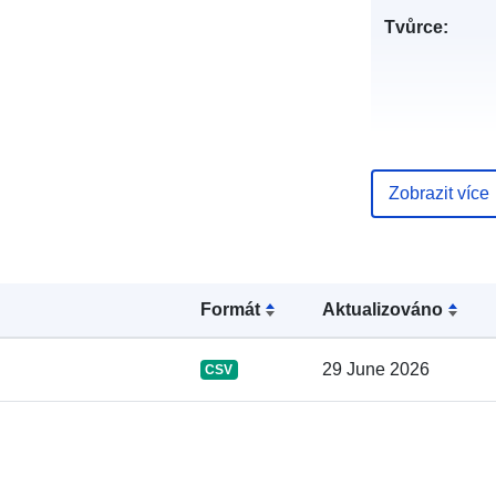
Tvůrce:
Zobrazit více
Úvodní strán
Formát
Aktualizováno
Vydavatel:
Kontaktní mís
29 June 2026
CSV