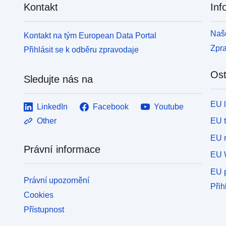
Kontakt
Inf
Naše
Kontakt na tým European Data Portal
Zpr
Přihlásit se k odběru zpravodaje
Ost
Sledujte nás na
EU 
LinkedIn
Facebook
Youtube
EU 
Other
EU r
Právní informace
EU 
EU p
Právní upozornění
Přih
Cookies
Přístupnost