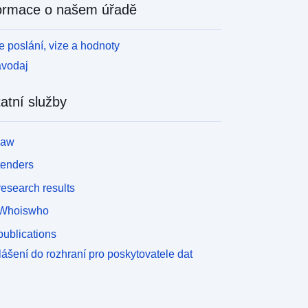
ormace o našem úřadě
 poslání, vize a hodnoty
avodaj
atní služby
law
tenders
esearch results
Whoiswho
ublications
lášení do rozhraní pro poskytovatele dat