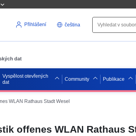
Přihlášení
čeština
pských dat
Vyspělost otevřených
Community
Publikace
dat
offenes WLAN Rathaus Stadt Wesel
istik offenes WLAN Rathaus S