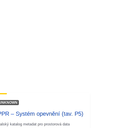
Přidáno do data.europa.eu:
03 June
2026
Aktualizace údajů.europa.eu:
01
August 2026
:
377585b1-7113-4433-93ee-
09d93f1ab61c
http://data.europa.eu/88u/dataset/37
7585b1-7113-4433-93ee-
09d93f1ab61c
UNKNOWN
PPR – Systém opevnění (tav. P5)
talský katalog metadat pro prostorová data