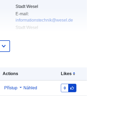
Stadt Wesel
E-mail:
informationstechnik@wesel.de
Stadt Wesel
E-mail:
informationstechnik@wesel.de
ka:
https://www.govdata.de/ckan/catalog
/WLAN%20Provider
Actions
Likes
Offenesdatenportal
ta:
Team Informationstechnik
Přístup
Náhled
0
E-mail:
mailto:informationstechnik@wesel.d
e