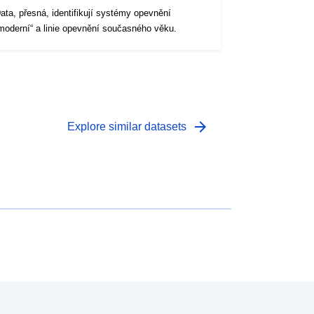
ata, přesná, identifikují systémy opevnění
moderní“ a linie opevnění současného věku.
arrow_forward
Explore similar datasets