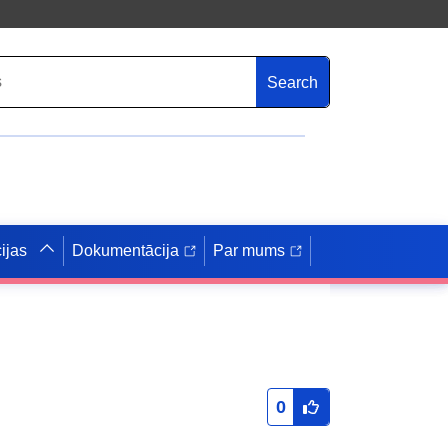
Search
ijas
Dokumentācija
Par mums
0