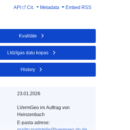
API
Cit.
Metadata
Embed
RSS
Kvalitāte
Līdzīgas datu kopas
History
23.01.2026
LVermGeo im Auftrag von
Heinzenbach
E-pasta adrese:
mailto:poststelle@lvermgeo.rlp.de