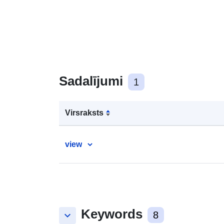
Sadalījumi
1
Virsraksts
view
Keywords
keyboard_arrow_down
8