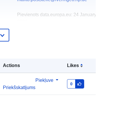
Pievienots data.europa.eu:
24 January
2026
Jaunākā informācija par Data.europa.eu:
25 July 2026
Koordinātes:
[ [ 7.38344, 49.9865 ], [
ta:
7.43064, 49.9865 ], [ 7.43064,
Actions
Likes
49.9641 ], [ 7.38344, 49.9641 ], [
7.38344, 49.9865 ] ]
Piekļuve
Tips:
Polygon
0
Priekšskatījums
http://data.europa.eu/88u/dataset/37
a79fb8-b8c0-b3d3-55cd-
ecb3f0520ef6