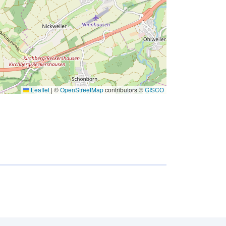
Leaflet
|
©
OpenStreetMap
contributors ©
GISCO