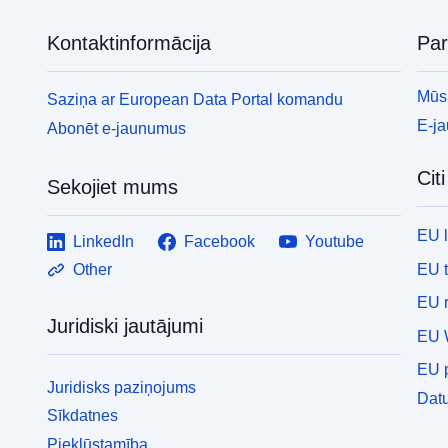
Kontaktinformācija
Pa
Mūsu
Saziņa ar European Data Portal komandu
E-j
Abonēt e-jaunumus
Cit
Sekojiet mums
EU 
LinkedIn
Facebook
Youtube
EU 
Other
EU r
Juridiski jautājumi
EU 
EU p
Juridisks paziņojums
Datu
Sīkdatnes
Piekļūstamība