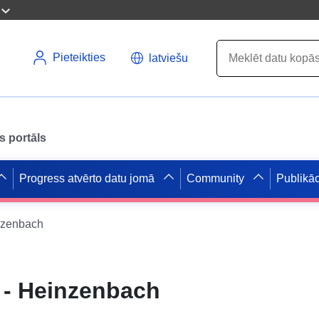
Pieteikties
latviešu
s portāls
Progress atvērto datu jomā
Community
Publikāc
nzenbach
 - Heinzenbach