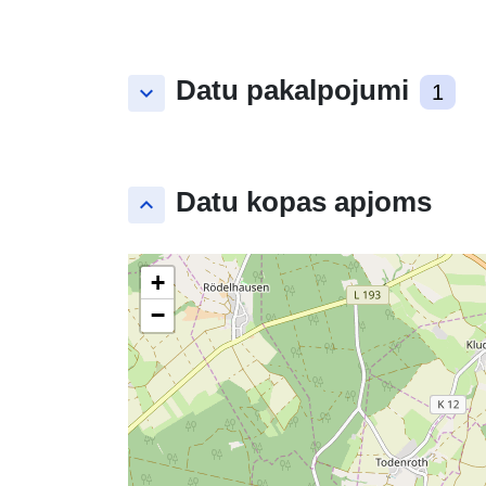
Datu pakalpojumi
keyboard_arrow_down
1
Datu kopas apjoms
keyboard_arrow_up
+
−