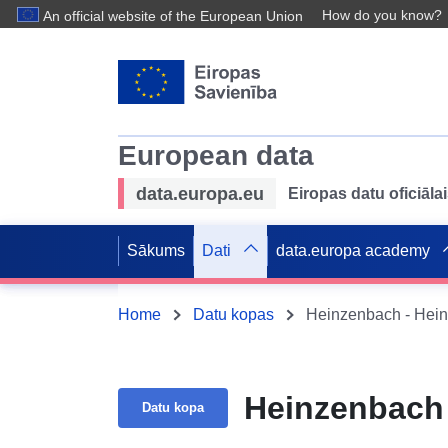
How do you know?
An official website of the European Union
European data
data.europa.eu
Eiropas datu oficiālai
Sākums
Dati
data.europa academy
Home
Datu kopas
Heinzenbach - Hei
Heinzenbach
Datu kopa