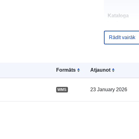
Kataloga
ieraksts:
Rādīt vairāk
Ģeogrāfiskā
atrašanās vie
Formāts
Atjaunot
23 January 2026
WMS
uriRef: