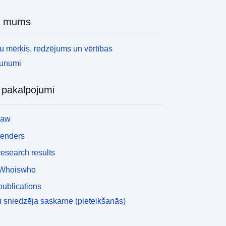
r mums
 mērķis, redzējums un vērtības
aunumi
i pakalpojumi
law
tenders
esearch results
Whoiswho
ublications
 sniedzēja saskarne (pieteikšanās)