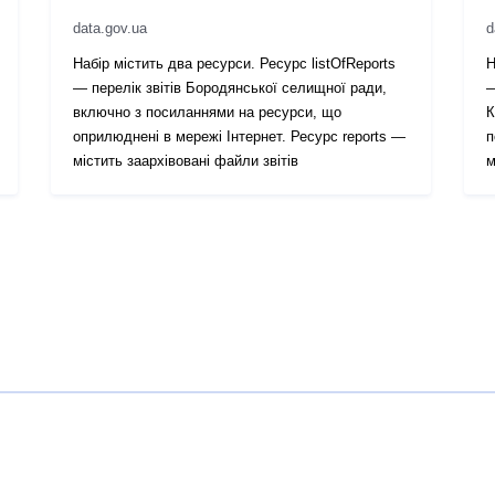
data.gov.ua
d
Набір містить два ресурси. Ресурс listOfReports
Н
— перелік звітів Бородянської селищної ради,
—
включно з посиланнями на ресурси, що
К
оприлюднені в мережі Інтернет. Ресурс reports —
п
містить заархівовані файли звітів
м
з