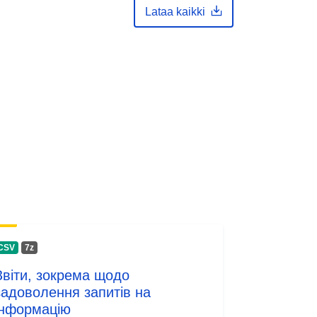
Lataa kaikki
1.0
CSV
7z
Звіти, зокрема щодо
задоволення запитів на
інформацію