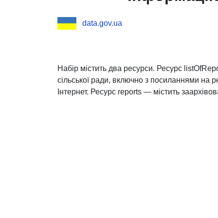
data.gov.ua
Набір містить два ресурси. Ресурс listOfRep
сільської ради, включно з посиланнями на 
Інтернет. Ресурс reports — містить заархівов