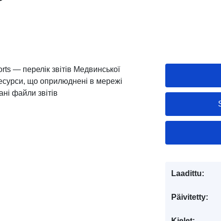
orts — перелік звітів Медвинської
ресурси, що оприлюднені в мережі
ані файли звітів
Laadittu:
Päivitetty:
Kielet: