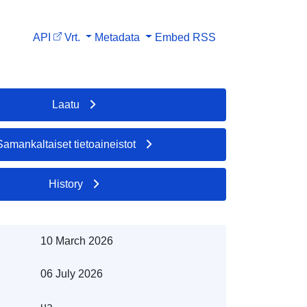
API
Vrt.
Metadata
Embed
RSS
Laatu
Samankaltaiset tietoaineistot
History
10 March 2026
06 July 2026
ua