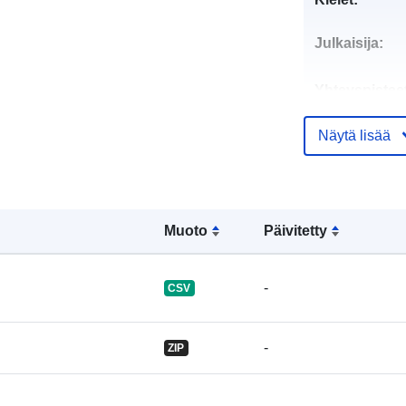
Julkaisija:
Yhteyspistee
Näytä lisää
Luetteloluett
koskeva rekis
Muoto
Päivitetty
Tunnisteet:
-
CSV
uriRef:
-
ZIP