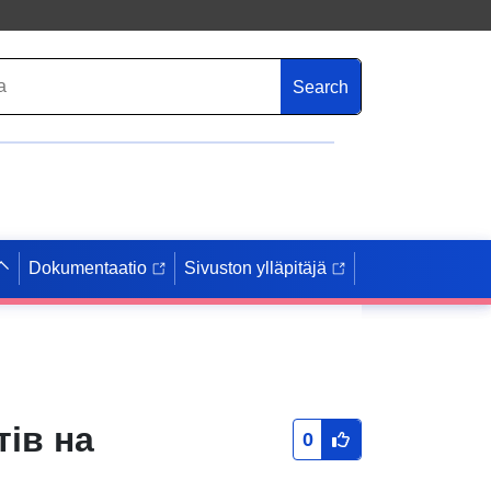
Search
Dokumentaatio
Sivuston ylläpitäjä
тів на
0