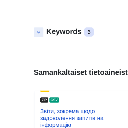
Keywords
keyboard_arrow_down
6
Samankaltaiset tietoaineist
ZIP
CSV
Звіти, зокрема щодо
задоволення запитів на
інформацію