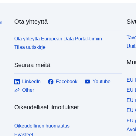
Ota yhteyttä
Siv
in
Tavo
Ota yhteyttä European Data Portal-tiimiin
Uuti
Tilaa uutiskirje
Muu
Seuraa meitä
EU 
LinkedIn
Facebook
Youtube
EU 
Other
EU r
Oikeudelliset ilmoitukset
EU 
EU p
Oikeudellinen huomautus
Avoi
Evästeet