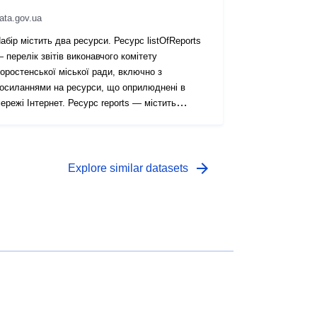
ata.gov.ua
абір містить два ресурси. Ресурс listOfReports
 перелік звітів виконавчого комітету
оростенської міської ради, включно з
осиланнями на ресурси, що оприлюднені в
ережі Інтернет. Ресурс reports — містить
аархівовані файли звітів.
arrow_forward
Explore similar datasets