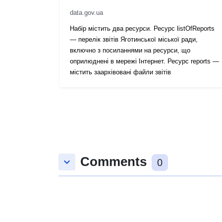
data.gov.ua
Набір містить два ресурси. Ресурс listOfReports
— перелік звітів Яготинської міської ради,
включно з посиланнями на ресурси, що
оприлюднені в мережі Інтернет. Ресурс reports —
містить заархівовані файли звітів
Comments
keyboard_arrow_down
0