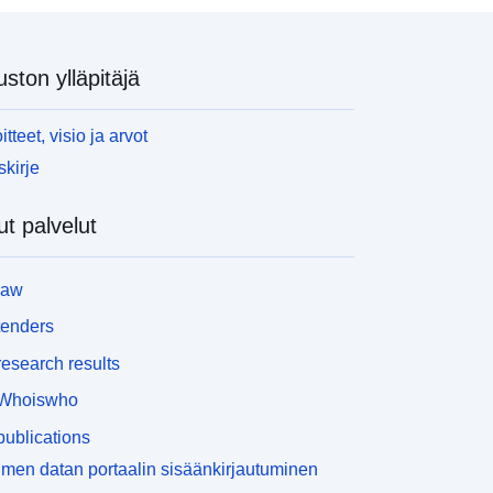
uston ylläpitäjä
itteet, visio ja arvot
skirje
t palvelut
law
tenders
esearch results
Whoiswho
ublications
men datan portaalin sisäänkirjautuminen