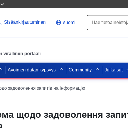
Sisäänkirjautuminen
suomi
virallinen portaali
Avoimen datan kypsyys
Community
Julkaisut
щодо задоволення запитів на інформацію
рема щодо задоволення запи
ю