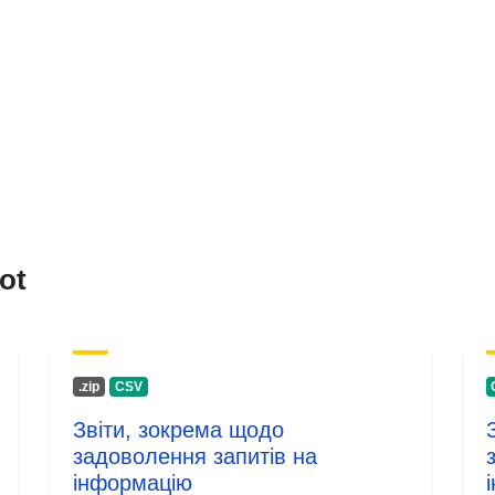
Versiotiedot:
ot
.zip
CSV
Звіти, зокрема щодо
задоволення запитів на
інформацію