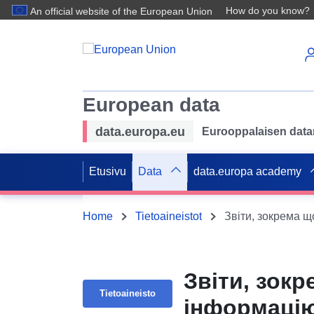
How do you know?
An official website of the European Union
European data
data.europa.eu
Eurooppalaisen datan 
Etusivu
Data
data.europa academy
Home
Tietoaineistot
Звіти, зокрема 
Звіти, зок
Tietoaineisto
інформаці