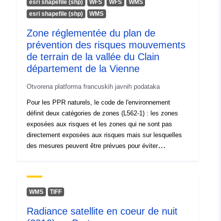
esri shapefile (shp)
WFS
WFS
WMS
Periodičnost
unknown
familiaux ; y compris contrats aidés. Certaines
esri shapefile (shp)
WMS
obračuna:
professions peuvent être exercées à la fois en tant que
Zone réglementée du plan de
salariés du privé ou que salariés du public (par exemple
médecin) ou encore en tant que non-salariés (par
prévention des risques mouvements
exemple avocat) ; pour ces professions, seuls les
de terrain de la vallée du Clain
salariés exerçant dans le public ont été pris en compte.
département de la Vienne
Les professions majoritairement exercées dans le privé
ont par ailleurs été exclues du champ. Ces données
Otvorena platforma francuskih javnih podataka
peuvent également être consultées dans l'outil de
Pour les PPR naturels, le code de l'environnement
datavisualisation sur les salaires.
définit deux catégories de zones (L562-1) : les zones
exposées aux risques et les zones qui ne sont pas
directement exposées aux risques mais sur lesquelles
des mesures peuvent être prévues pour éviter
d'aggraver le risque. En fonction du niveau d'aléa,
chaque zone fait l'objet d'un règlement opposable. Le
PPR mouvements de terrain comporte deux types de
zones réglementaires : 1- les « zones d'interdiction de
WMS
TIFF
construire », dites « zones rouges », lorsque le niveau
Radiance satellite en coeur de nuit
d'aléa est fort (en zone urbanisée ou non) ou moyen