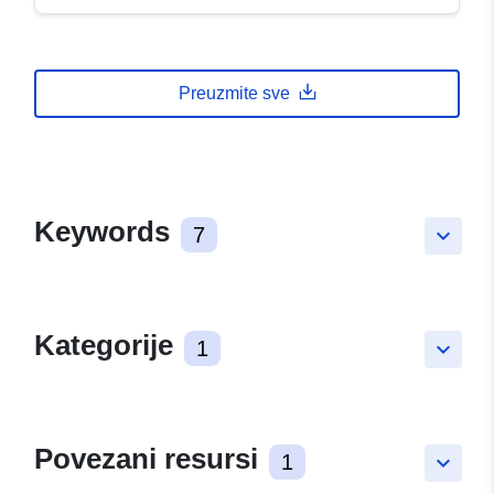
Preuzmite sve
Keywords
7
keyboard_arrow_down
Kategorije
1
keyboard_arrow_down
Povezani resursi
1
keyboard_arrow_down