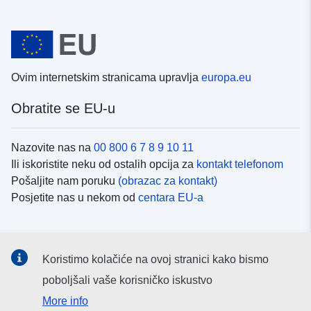
Ovim internetskim stranicama upravlja
europa.eu
Obratite se EU-u
Nazovite nas na
00 800 6 7 8 9 10 11
Ili iskoristite neku od ostalih opcija za
kontakt telefonom
Pošaljite nam poruku
(obrazac za kontakt)
Posjetite nas u nekom od
centara EU-a
Društvene mreže
Koristimo kolačiće na ovoj stranici kako bismo
Potražite kanale EU-a na
društvenim mrežama
poboljšali vaše korisničko iskustvo
More info