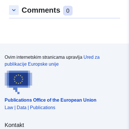
produite pour chaque année entre 2014 et 2024.
Comments
keyboard_arrow_down
0
Ovim internetskim stranicama upravlja
Ured za
publikacije Europske unije
Publications Office of the European Union
Law | Data | Publications
Kontakt