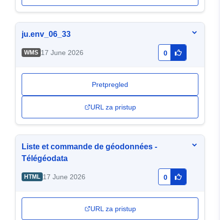
ju.env_06_33
17 June 2026
WMS
0
Pretpregled
URL za pristup
Liste et commande de géodonnées -
Télégéodata
17 June 2026
HTML
0
URL za pristup