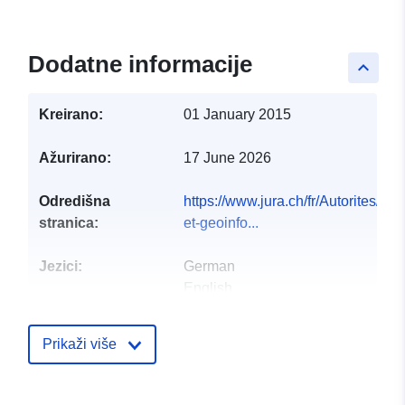
Dodatne informacije
keyboard_arrow_up
Kreirano:
01 January 2015
Ažurirano:
17 June 2026
Odredišna
https://www.jura.ch/fr/Autorites/
stranica:
et-geoinfo...
Jezici:
German
English
French
Italian
Prikaži više
Izdavač:
Office de l'environnement