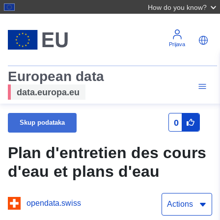
How do you know?
Prijava
European data
data.europa.eu
0
Skup podataka
Plan d'entretien des cours
d'eau et plans d'eau
opendata.swiss
Actions