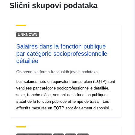
Slični skupovi podataka
Kontaktna točka:
Office de l'environnement
E-pošta:
mailto:secr.env@jura.ch
UNKNOWN
Kataloški
Dodano u data.europa.eu:
01 Augu
registar:
2025
Salaires dans la fonction publique
Ažurirano na temelju podataka.eu
par catégorie socioprofessionnelle
01 August 2026
détaillée
Otvorena platforma francuskih javnih podataka
Identifikatori:
38007CA4-9989-4F9F-
Les salaires nets en équivalent temps plein (EQTP) sont
8C26-
ventilées par catégorie socioprofessionnelle détaillée,
0442A7D5E1D4@canton-
sexe, tranche d’âge, versant de la fonction publique,
du-jura
statut de la fonction publique et temps de travail. Les
effectifs mesurés en EQTP sont également disponibles
uriRef:
http://data.europa.eu/88u/dataset
pour chacune des catégories. Champ : France hors
9989-4f9f-8c26-0442a7d5e1d4-ca
Mayotte, agents de la fonction publique, hors militaires,
jura
apprentis, contrats d’engagement du service public,
internes et externes médicaux, assistants maternels et