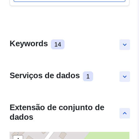
Keywords
14
keyboard_arrow_down
Serviços de dados
1
keyboard_arrow_down
Extensão de conjunto de
keyboard_arrow_up
dados