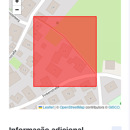
+
−
Leaflet
|
©
OpenStreetMap
contributors ©
GISCO