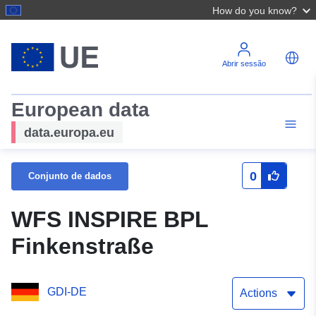
How do you know?
Abrir sessão
European data
data.europa.eu
0
Conjunto de dados
WFS INSPIRE BPL
Finkenstraße
GDI-DE
Actions