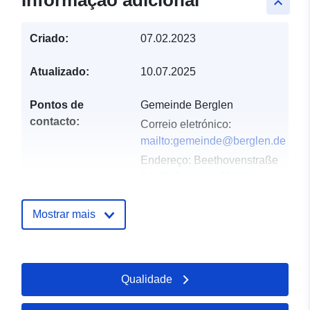
Informação adicional
keyboard_arrow_up
Criado:
07.02.2023
Atualizado:
10.07.2025
Pontos de
Gemeinde Berglen
contacto:
Correio eletrónico:
mailto:gemeinde@berglen.de
Endereço:
Beethovenstraße
14-20, Berglen, 73663,
Deutschland
URL:
http://www.berglen.de
Mostrar mais
Registo do
Acrescentado à data.europa.eu:
catálogo:
21 February 2026
Qualidade
Atualizado em data.europa.eu:
25 July 2026