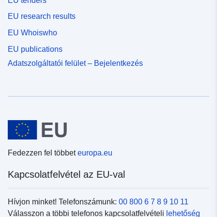
EU tenders
EU research results
EU Whoiswho
EU publications
Adatszolgáltatói felület – Bejelentkezés
Fedezzen fel többet
europa.eu
Kapcsolatfelvétel az EU-val
Hívjon minket! Telefonszámunk:
00 800 6 7 8 9 10 11
Válasszon a többi telefonos kapcsolatfelvételi
lehetőség