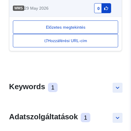
29 May 2026
WMS
0
Előzetes megtekintés
Hozzáférési URL-cím
Keywords
1
keyboard_arrow_down
Adatszolgáltatások
1
keyboard_arrow_down