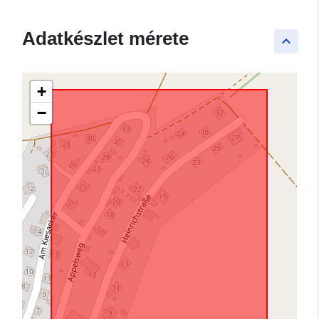
Adatkészlet mérete
keyboard_arrow_up
+
−