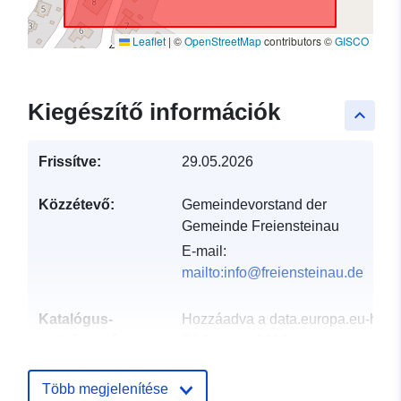
Leaflet
|
©
OpenStreetMap
contributors ©
GISCO
Kiegészítő információk
keyboard_arrow_up
Frissítve:
29.05.2026
Közzétevő:
Gemeindevorstand der
Gemeinde Freiensteinau
E-mail:
mailto:info@freiensteinau.de
Katalógus-
Hozzáadva a data.europa.eu-hoz:
nyilvántartás:
24 January 2026
Frissítve: data.europa.eu:
25 July
2026
Több megjelenítése