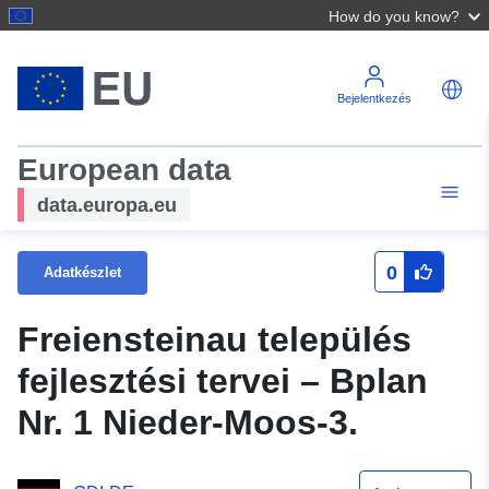
How do you know?
Bejelentkezés
European data
data.europa.eu
0
Adatkészlet
Freiensteinau település
fejlesztési tervei – Bplan
Nr. 1 Nieder-Moos-3.