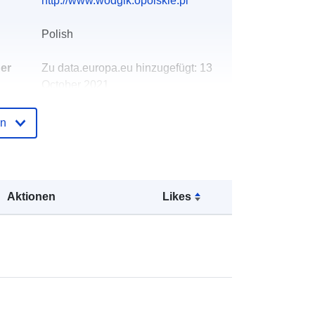
http://www.wodgik.opolskie.pl
Polish
der
Zu data.europa.eu hinzugefügt:
13
October 2021
Aktualisiert auf data.europa.eu:
09
July 2022
en
Koordinaten:
[ [ 18.3347, 50.6476 ], [
18.3347, 50.6628 ], [ 18.4008,
50.6628 ], [ 18.4008, 50.6476 ], [
Aktionen
Likes
18.3347, 50.6476 ] ]
Typ:
Polygon