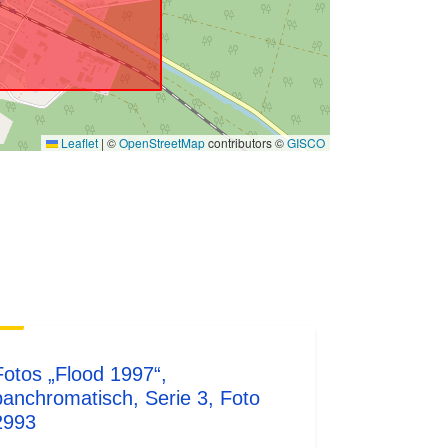
Leaflet
|
©
OpenStreetMap
contributors ©
GISCO
Fotos „Flood 1997“,
panchromatisch, Serie 3, Foto
2993