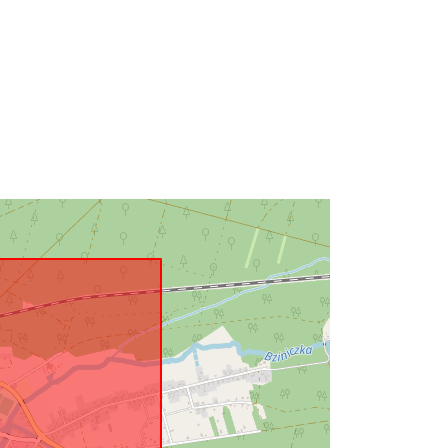
2180
Zdjęcia lotnicze terenów zalanych
powodzią dostępne są w skali 1:26
000. Da...
n:
brak danych
http://data.europa.eu/88u/dataset/39
e69cda-258e-4732-9c05-
20d16095b5b0
Ressource:
http://inspire.ec.europa.eu/metadata-
codelist/ResourceType/dataset