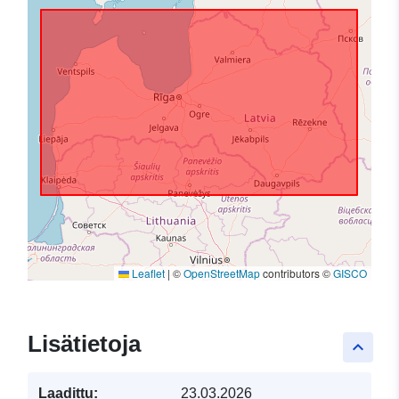
Leaflet
|
©
OpenStreetMap
contributors ©
GISCO
Lisätietoja
keyboard_arrow_up
Laadittu:
23.03.2026