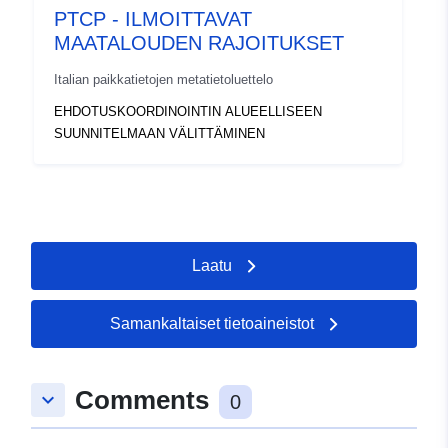
PTCP - ILMOITTAVAT
MAATALOUDEN RAJOITUKSET
Italian paikkatietojen metatietoluettelo
EHDOTUSKOORDINOINTIN ALUEELLISEEN
SUUNNITELMAAN VÄLITTÄMINEN
Laatu
Samankaltaiset tietoaineistot
Comments
keyboard_arrow_down
0