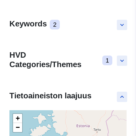
Keywords
2
keyboard_arrow_down
HVD
1
keyboard_arrow_down
Categories/Themes
Tietoaineiston laajuus
keyboard_arrow_up
+
−