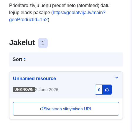
Prioritāro zivju ūeņu predefinēto (atomfeed) datu
lejupielāds pakalpe (
https://geolatvija.lv/main?
geoProductId=152
)
Jakelut
1
Sort
Unnamed resource
2 June 2026
UNKNOWN
0
Sivustoon siirtymisen URL