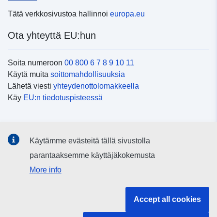
Tätä verkkosivustoa hallinnoi
europa.eu
Ota yhteyttä EU:hun
Soita numeroon
00 800 6 7 8 9 10 11
Käytä muita
soittomahdollisuuksia
Lähetä viesti
yhteydenottolomakkeella
Käy
EU:n tiedotuspisteessä
Sosiaalinen media
Käytämme evästeitä tällä sivustolla
EU
sosiaalisessa mediassa
parantaaksemme käyttäjäkokemusta
More info
EU:n toimielimet ja muut elimet
Accept all cookies