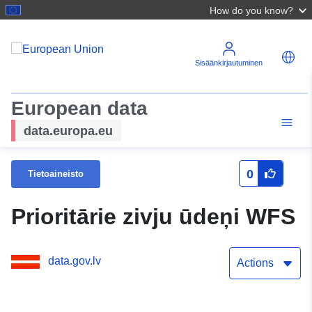
How do you know?
Sisäänkirjautuminen
European data
data.europa.eu
0
Tietoaineisto
Prioritārie zivju ūdeņi WFS
data.gov.lv
Actions