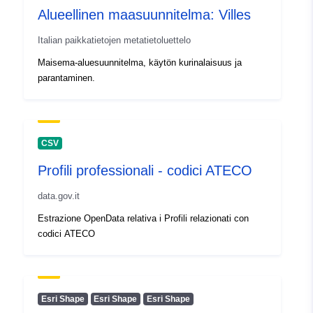
Alueellinen maasuunnitelma: Villes
Tyyppi:
Polygon
Italian paikkatietojen metatietoluettelo
Tunnisteet:
3a1268cb-41c9-48a1-a831-
Maisema-aluesuunnitelma, käytön kurinalaisuus ja
1fc21dd1d136
parantaminen.
uriRef:
http://data.europa.eu/88u/dataset
41c9-48a1-a831-1fc21dd1d136
CSV
Profili professionali - codici ATECO
data.gov.it
Estrazione OpenData relativa i Profili relazionati con
codici ATECO
Esri Shape
Esri Shape
Esri Shape