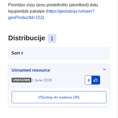
Prioritāro zivju ūeņu predefinēto (atomfeed) datu
lejupielāds pakalpe (
https://geolatvija.lv/main?
geoProductId=152
)
Distribucije
1
Sort
Unnamed resource
2 June 2026
UNKNOWN
0
Dostop do naslova URL