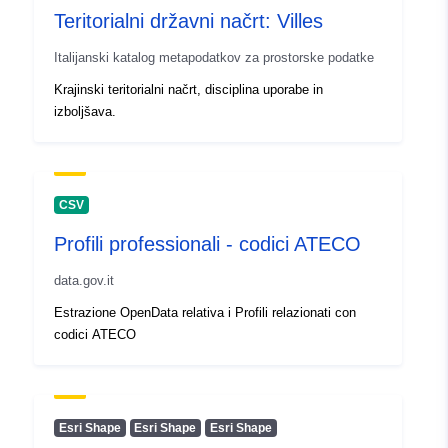
Teritorialni državni načrt: Villes
Identifikatorji:
3a1268cb-41c9-48a1-a831-
Italijanski katalog metapodatkov za prostorske podatke
1fc21dd1d136
Krajinski teritorialni načrt, disciplina uporabe in
izboljšava.
uriRef:
http://data.europa.eu/88u/dataset
41c9-48a1-a831-1fc21dd1d136
CSV
Profili professionali - codici ATECO
data.gov.it
Estrazione OpenData relativa i Profili relazionati con
codici ATECO
Esri Shape
Esri Shape
Esri Shape