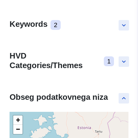
Keywords
2
keyboard_arrow_down
HVD
1
keyboard_arrow_down
Categories/Themes
Obseg podatkovnega niza
keyboard_arrow_up
+
−