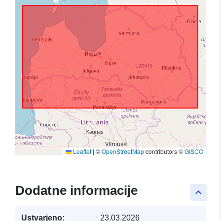
Leaflet
|
©
OpenStreetMap
contributors ©
GISCO
Dodatne informacije
keyboard_arrow_up
Ustvarjeno:
23.03.2026