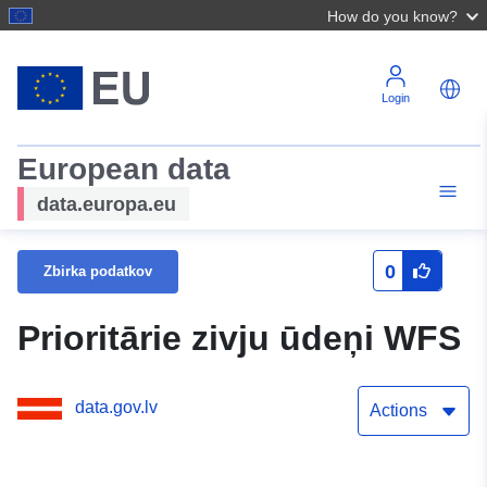
How do you know?
Login
European data
data.europa.eu
0
Zbirka podatkov
Prioritārie zivju ūdeņi WFS
data.gov.lv
Actions