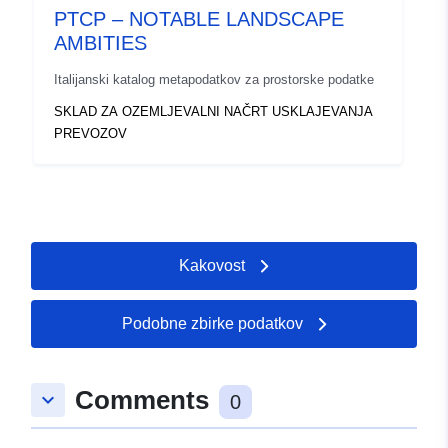
PTCP – NOTABLE LANDSCAPE
AMBITIES
Italijanski katalog metapodatkov za prostorske podatke
SKLAD ZA OZEMLJEVALNI NAČRT USKLAJEVANJA
PREVOZOV
Kakovost
Podobne zbirke podatkov
Comments
keyboard_arrow_down
0