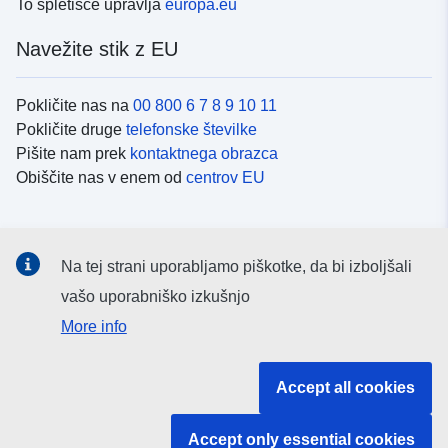
To spletišče upravlja
europa.eu
Navežite stik z EU
Pokličite nas na
00 800 6 7 8 9 10 11
Pokličite druge
telefonske številke
Pišite nam prek
kontaktnega obrazca
Obiščite nas v enem od
centrov EU
Družbeni mediji
Na tej strani uporabljamo piškotke, da bi izboljšali
Iskanje po
družbenih medijih EU
vašo uporabniško izkušnjo
More info
Institucije in organi EU
Accept all cookies
Iskanje po institucijah in organih EU
Accept only essential cookies