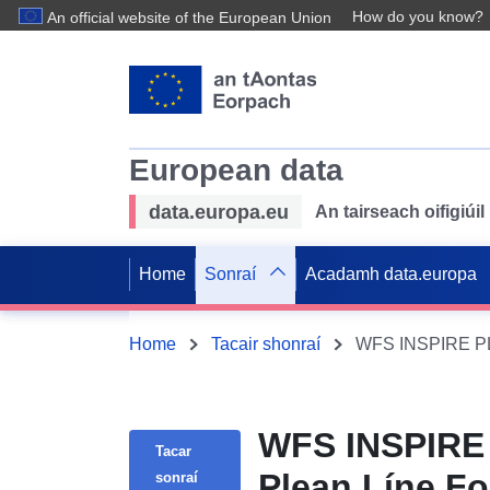
How do you know?
An official website of the European Union
European data
data.europa.eu
An tairseach oifigiú
Home
Sonraí
Acadamh data.europa
Home
Tacair shonraí
WFS INSPIRE PLU 
WFS INSPIRE P
Tacar
Plean Líne Fo
sonraí