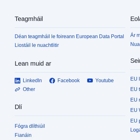
Teagmháil
Eol
Ár m
Déan teagmháil le foireann European Data Portal
Nuac
Liostáil le nuachtlitir
Sei
Lean muid ar
EU 
LinkedIn
Facebook
Youtube
EU 
Other
EU r
Dlí
EU 
EU p
Fógra dlíthiúil
Logá
Fianáin