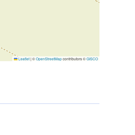
Leaflet
|
©
OpenStreetMap
contributors ©
GISCO