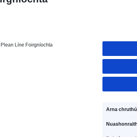
 Plean Líne Foirgníochta
Arna chruthú
Nuashonraith