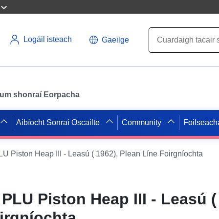
Logáil isteach
Gaeilge
il um shonraí Eorpacha
Aibíocht Sonraí Oscailte
Community
Foilseach
Piston Heap III - Leasú ( 1962), Plean Líne Foirgníochta
LU Piston Heap III - Leasú (
irgníochta