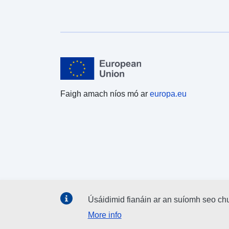
Faigh amach níos mó ar
europa.eu
Úsáidimid fianáin ar an suíomh seo ch
More info