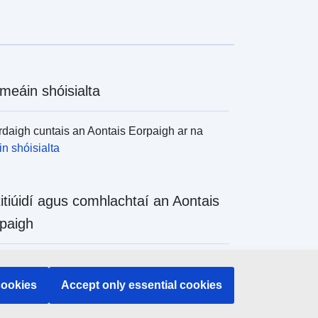
meáin shóisialta
daigh cuntais an Aontais Eorpaigh ar na
n shóisialta
titiúidí agus comhlachtaí an Aontais
paigh
daigh na hinstitiúidí agus na comhlachtaí
 de chuid an Aontais Eorpaigh
cookies
Accept only essential cookies