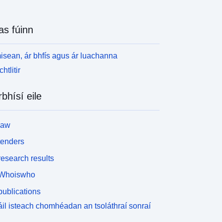
as fúinn
isean, ár bhfís agus ár luachanna
htlitir
rbhísí eile
law
tenders
esearch results
Whoiswho
ublications
il isteach chomhéadan an tsoláthraí sonraí