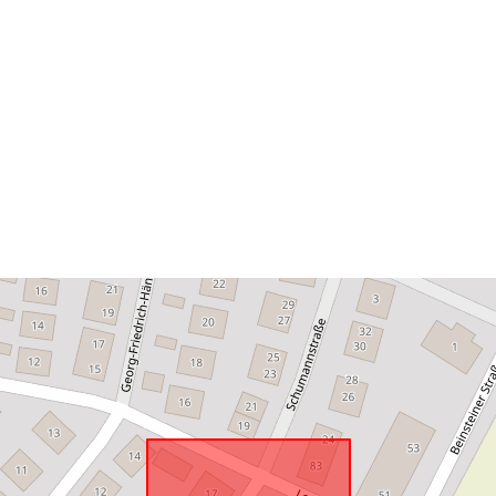
Tá sé de réir:
uriRef: