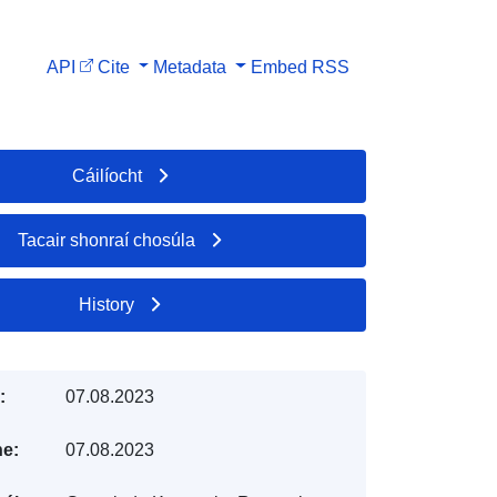
API
Cite
Metadata
Embed
RSS
Cáilíocht
Tacair shonraí chosúla
History
:
07.08.2023
e:
07.08.2023