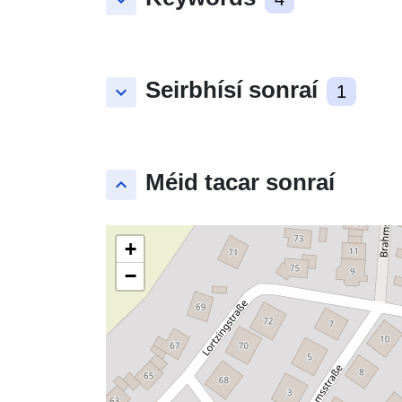
keyboard_arrow_down
Seirbhísí sonraí
keyboard_arrow_down
1
Méid tacar sonraí
keyboard_arrow_up
+
−