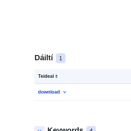
Dáiltí
1
Teideal
download
Keywords
4