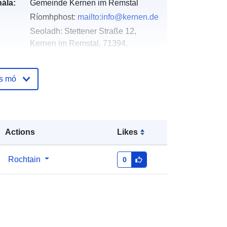
ála:
Gemeinde Kernen im Remstal
Ríomhphost:
mailto:info@kernen.de
Seoladh:
Stettener Straße 12,
Kernen im Remstal, 71394,
Deutschland
URL:
http://www.kernen.de
os mó
óige:
Curtha le data.europa.eu:
21
February 2026
Nuashonraithe ar data.europa.eu:
Actions
Likes
25 July 2026
Rochtain
0
Comhordanáidí:
[ [ 9.3277069,
48.8135046 ], [ 9.3286887,
48.8135046 ], [ 9.3286887,
48.8131234 ], [ 9.3277069,
48.8131234 ], [ 9.3277069,
48.8135046 ] ]