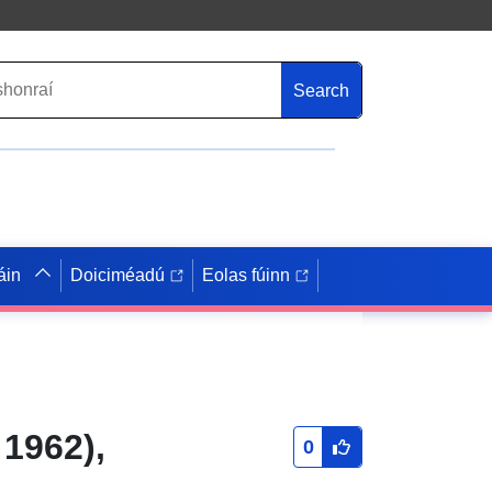
Search
áin
Doiciméadú
Eolas fúinn
 1962),
0