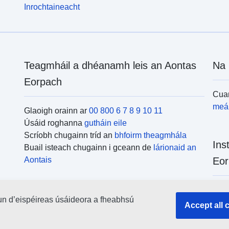
Inrochtaineacht
Teagmháil a dhéanamh leis an Aontas
Na 
Eorpach
Cuar
meái
Glaoigh orainn ar
00 800 6 7 8 9 10 11
Úsáid roghanna
gutháin eile
Scríobh chugainn tríd an
bhfoirm theagmhála
Ins
Buail isteach chugainn i gceann de
lárionaid an
Aontais
Eor
Cuar
un d’eispéireas úsáideora a fheabhsú
uile
Accept all 