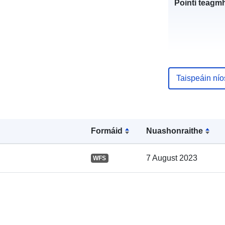
Pointí teagmh
Taispeáin ní
Taifead Catal
Formáid
Nuashonraithe
7 August 2023
WFS
Spásúil: