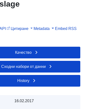
slage
API
Цитиране
Metadata
Embed
RSS
Качество
Сходни набори от данни
History
16.02.2017