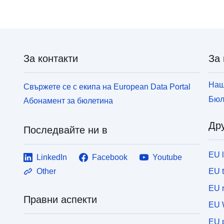
За контакти
За 
Наш
Свържете се с екипа на European Data Portal
Бюл
Абонамент за бюлетина
Дру
Последвайте ни в
EU 
LinkedIn
Facebook
Youtube
EU 
Other
EU r
Правни аспекти
EU 
EU p