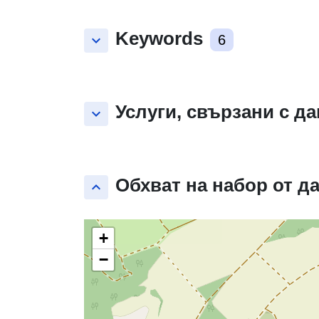
Keywords
keyboard_arrow_down
6
Услуги, свързани с д
keyboard_arrow_down
Обхват на набор от д
keyboard_arrow_up
+
−