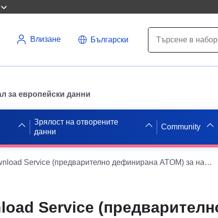
Влизане
Български
л за европейски данни
Зрялост на отворените
Community
данни
INSPIRE Download Service (предварително дефинирана ATOM) за набор от данни Ortslage Lind 4. vereinf. промяна
load Service (предварителн