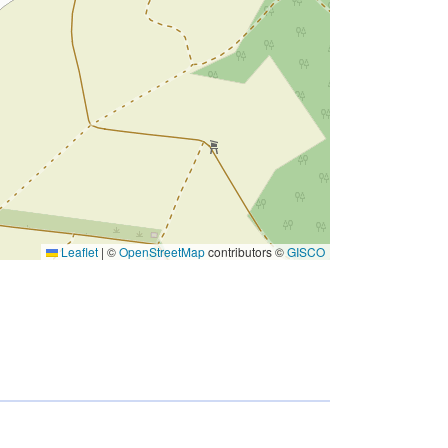
Leaflet
|
©
OpenStreetMap
contributors ©
GISCO