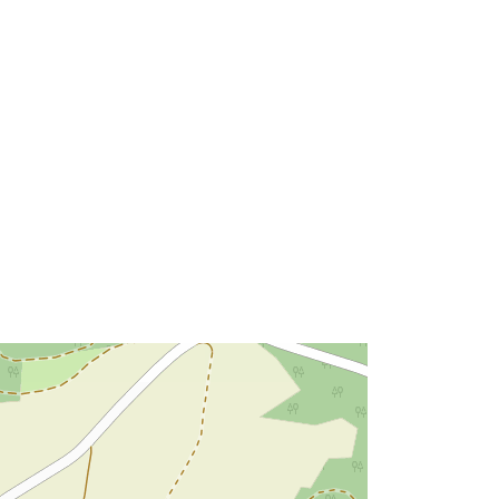
3116e9-4a14-0002-4dc0-
6976e98ad427