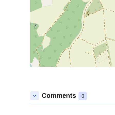
Comments
keyboard_arrow_down
0