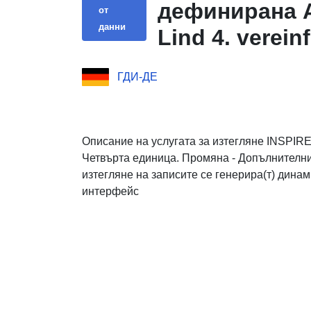
дефинирана A
от
данни
Lind 4. verein
ГДИ-ДЕ
Описание на услугата за изтегляне INSPIR
Четвърта единица. Промяна - Допълнителни
изтегляне на записите се генерира(т) дина
интерфейс