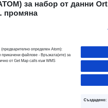
TOM) за набор от данни Ort
f. промяна
E (предварително определен Atom):
 прикачени файлове - Връзката(ите) за
мично от Get Map calls към WMS
Създадено: