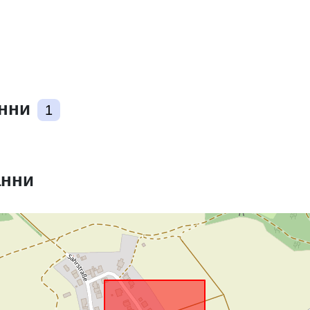
анни
1
анни