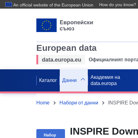
How do you know?
An official website of the European Union
European data
data.europa.eu
Официалният порта
Академия на
Каталог
Данни
data.europa
Home
Набори от данни
INSPIRE Down
Набор