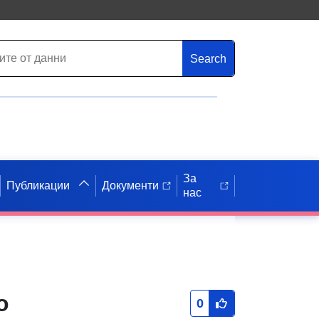
Search
За
Публикации
Документи
нас
о
0