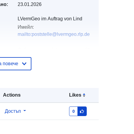
но:
23.01.2026
LVermGeo im Auftrag von Lind
Имейл:
mailto:poststelle@lvermgeo.rlp.de
Добавено към data.europa.eu:
21
February 2026
а повече
Актуализирана на data.europa.eu:
25 July 2026
вени
Координати:
[ [ 6.93854, 50.4986 ], [
Actions
Likes
6.94164, 50.4986 ], [ 6.94164,
50.4958 ], [ 6.93854, 50.4958 ], [
6.93854, 50.4986 ] ]
Достъп
0
Тип:
Polygon
http://data.europa.eu/88u/dataset/3a