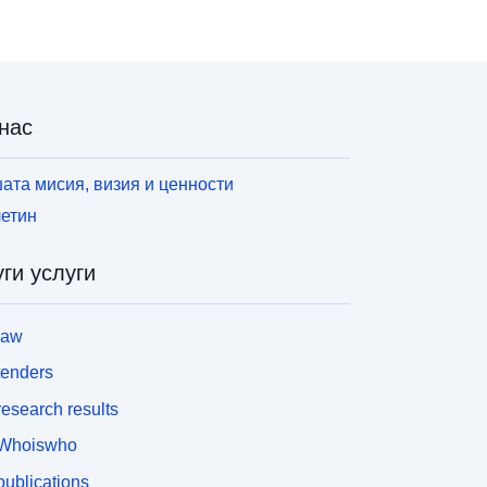
нас
ата мисия, визия и ценности
етин
ги услуги
law
tenders
esearch results
Whoiswho
ublications