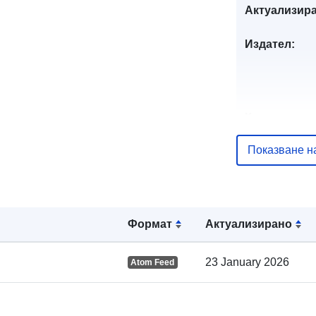
Актуализира
Издател:
Каталожен
запис:
Показване н
Пространст
Формат
Актуализирано
:
23 January 2026
Atom Feed
uriRef: