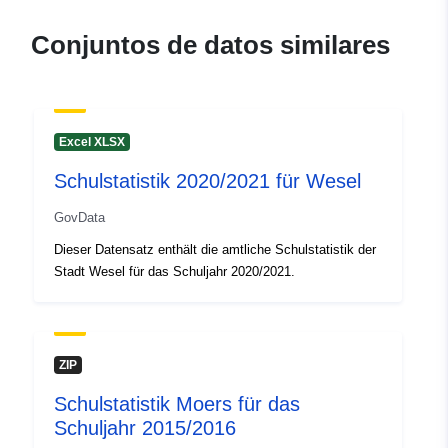
Puntos de
Team Schule und Sport
Conjuntos de datos similares
contacto:
Dirección de correo electrónico:
mailto:schuleundsport@wesel.de
Registro del
Añadido a data.europa.eu:
03
Excel XLSX
catálogo:
June 2026
Schulstatistik 2020/2021 für Wesel
Actualizado en data.europa.eu:
01 August 2026
GovData
Dieser Datensatz enthält die amtliche Schulstatistik der
Identificadores:
3a858997-1df0-4d94-9779-
Stadt Wesel für das Schuljahr 2020/2021.
2cfcc56afa2e
uriRef:
http://data.europa.eu/88u/dataset
1df0-4d94-9779-2cfcc56afa2e
ZIP
Schulstatistik Moers für das
Schuljahr 2015/2016