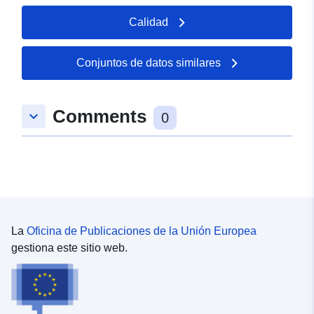
Calidad
Conjuntos de datos similares
Comments
keyboard_arrow_down
0
La
Oficina de Publicaciones de la Unión Europea
gestiona este sitio web.