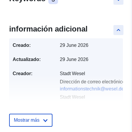
información adicional
keyboard_arrow_up
Creado:
29 June 2026
Actualizado:
29 June 2026
Creador:
Stadt Wesel
Dirección de correo electrónico:
informationstechnik@wesel.de
Stadt Wesel
Dirección de correo electrónico:
informationstechnik@wesel.de
Mostrar más
Editor:
Offenesdatenportal