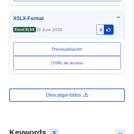
XSLX-Format
29 June 2026
Excel XLSX
0
Previsualización
URL de acceso
Descargar todos
Keywords
3
keyboard_arrow_down