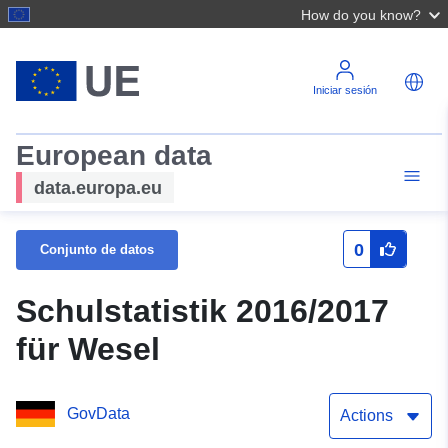
How do you know?
Iniciar sesión
European data
data.europa.eu
0
Conjunto de datos
Schulstatistik 2016/2017
für Wesel
GovData
Actions