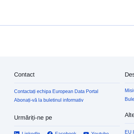
Contact
Des
Misi
Contactați echipa European Data Portal
Bule
Abonați-vă la buletinul informativ
Alte
Urmăriți-ne pe
EU 
LinkedIn
Facebook
Youtube