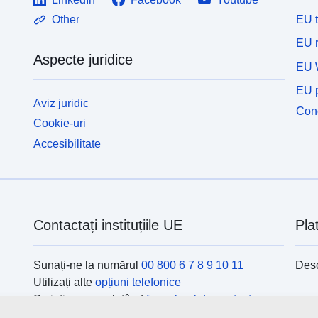
EU 
Other
EU r
Aspecte juridice
EU 
EU p
Aviz juridic
Cone
Cookie-uri
Accesibilitate
Contactați instituțiile UE
Pla
Sunați-ne la numărul
00 800 6 7 8 9 10 11
Desc
Utilizați alte
opțiuni telefonice
Scrieți-ne completând
formularul de contact
Veniți să discutăm la unul din
centrele UE