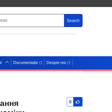
Search
ii
Documentație
Despre noi
вання
0