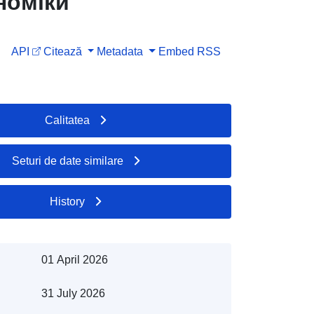
номіки
API
Citează
Metadata
Embed
RSS
Calitatea
Seturi de date similare
History
01 April 2026
31 July 2026