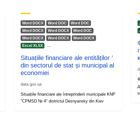
Word DOCX
Word DOC
Word DOC
Word DOCX
Word DOCX
Word DOC
Word DOCX
Word DOCX
Word DOCX
...
Excel XLSX
Situațiile financiare ale entităților ’
din sectorul de stat și municipal al
d
economiei
Ф
data.gov.ua
д
щ
Situațiile financiare ale întreprinderii municipale KNP
"CPMSD № 4" districtul Desnyansky din Kiev