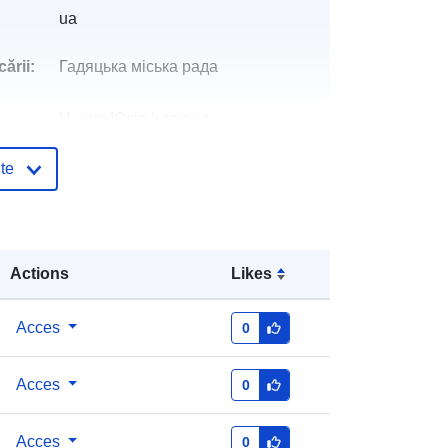
ua
ării:
Гадяцька міська рада
Ненич Юлія Ігорівна
E-mail:
mailto:mvk@hadiach-
te
rada.gov.ua
log:
Adăugat la data.europa.eu:
08 May 2026
Informații actualizate la data a.europa.eu:
Actions
Likes
01 August 2026
3ad7577c-cd52-4daf-a686-
Acces
0
d70437c9de64
Acces
0
http://data.europa.eu/88u/dataset/3a
d7577c-cd52-4daf-a686-
Acces
0
d70437c9de64