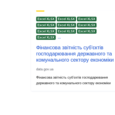
Excel XLSX
Excel XLSX
Excel XLSX
Excel XLSX
Excel XLSX
Excel XLSX
Excel XLSX
Excel XLSX
Excel XLSX
...
Excel XLSX
Фінансова звітність суб’єктів
господарювання державного та
комунального сектору економіки
data.gov.ua
Фінансова звітність суб’єктів господарювання
державного та комунального сектору економіки