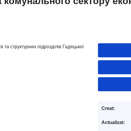
а комунального сектору еко
в та структурних підрозділів Гадяцької
Creat:
Actualizat: