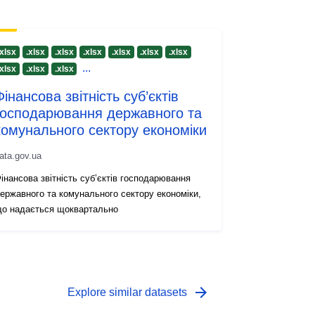
.xlsx
.xlsx
.xlsx
.xlsx
.xlsx
.xlsx
.xlsx
...
.xlsx
.xlsx
.xlsx
Фінансова звітність суб’єктів
господарювання державного та
комунального сектору економіки
ata.gov.ua
інансова звітність суб’єктів господарювання
ержавного та комунального сектору економіки,
о надається щоквартально
arrow_forward
Explore similar datasets