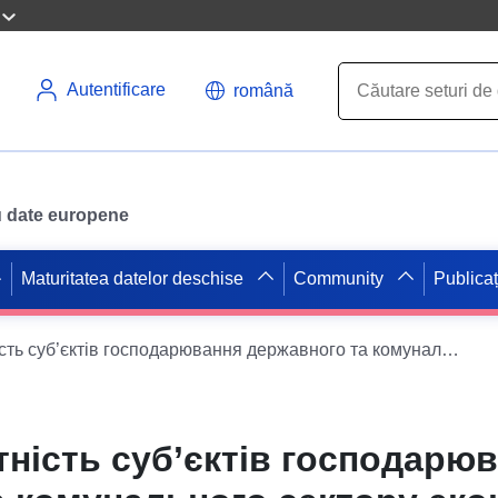
Autentificare
română
ru date europene
Maturitatea datelor deschise
Community
Publicaț
Фінансова звітність суб’єктів господарювання державного та комунального сектору економіки
тність суб’єктів господарю