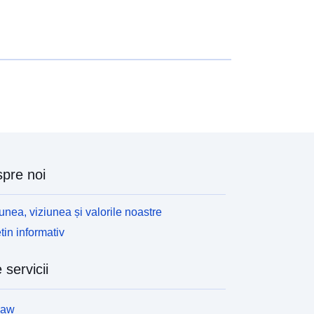
pre noi
unea, viziunea și valorile noastre
tin informativ
 servicii
law