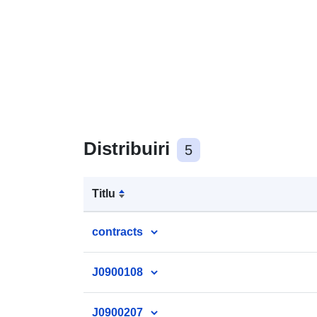
Distribuiri
5
Titlu
contracts
J0900108
J0900207