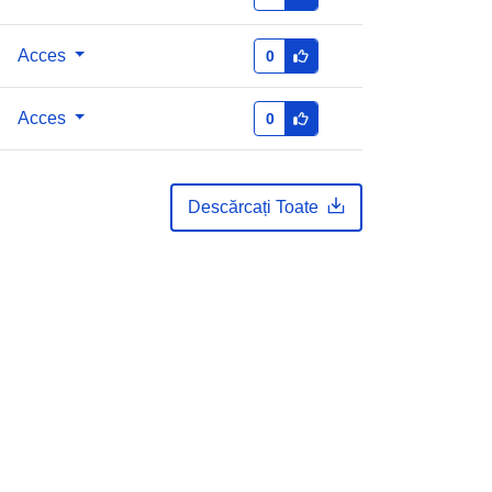
1.0
Acces
0
Acces
0
Descărcați Toate