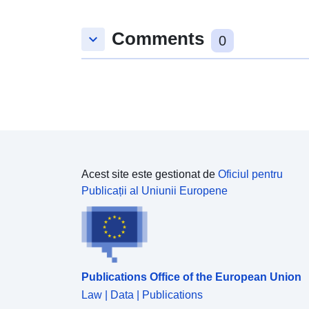
Comments
keyboard_arrow_down
0
Acest site este gestionat de
Oficiul pentru
Publicații al Uniunii Europene
Publications Office of the European Union
Law | Data | Publications