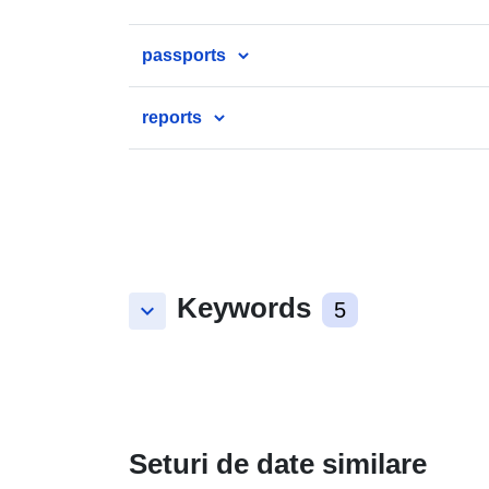
passports
reports
Keywords
keyboard_arrow_down
5
Seturi de date similare