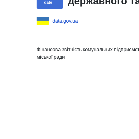
державного т
date
data.gov.ua
Фінансова звітність комунальних підприємст
міської ради