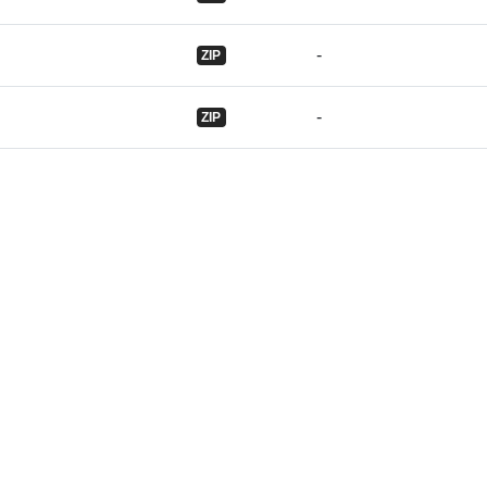
Informații
-
ZIP
versiune:
-
ZIP