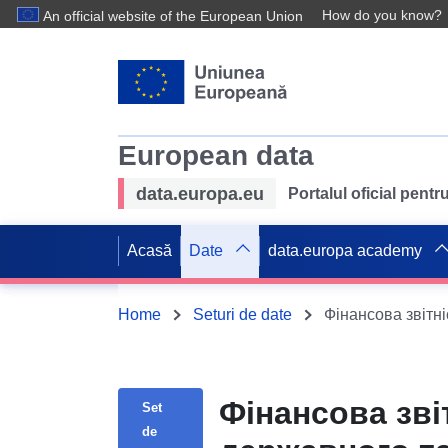
How do you know?
An official website of the European Union
European data
data.europa.eu
Portalul oficial pent
Acasă
Date
data.europa academy
Home
Seturi de date
Фінансова зві
Set
de