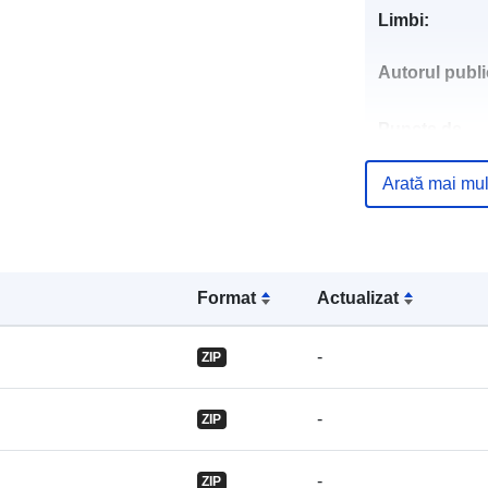
Limbi:
Autorul public
Puncte de
contact:
Arată mai mul
Registru cata
Format
Actualizat
Identificatori:
-
ZIP
-
ZIP
uriRef:
-
ZIP