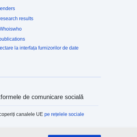
tenders
esearch results
Whoiswho
ublications
ctare la interfața furnizorilor de date
tformele de comunicare socială
operiți canalele UE
pe rețelele sociale