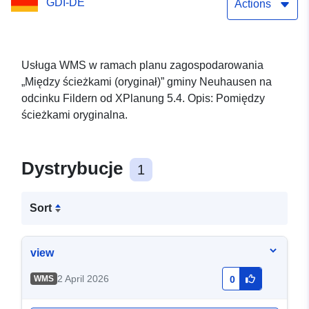
GDI-DE
Actions
Usługa WMS w ramach planu zagospodarowania
„Między ścieżkami (oryginał)” gminy Neuhausen na
odcinku Fildern od XPlanung 5.4. Opis: Pomiędzy
ścieżkami oryginalna.
Dystrybucje
1
Sort
view
2 April 2026
WMS
0