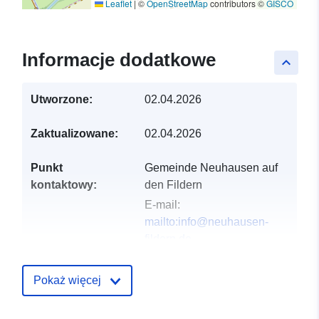
Leaflet
|
©
OpenStreetMap
contributors ©
GISCO
Informacje dodatkowe
keyboard_arrow_up
Utworzone:
02.04.2026
Zaktualizowane:
02.04.2026
Punkt
Gemeinde Neuhausen auf
kontaktowy:
den Fildern
E-mail:
mailto:info@neuhausen-
fildern.de
Adres:
Schlossplatz 1,
Neuhausen auf den Fildern,
Pokaż więcej
73765, Deutschland
URL: