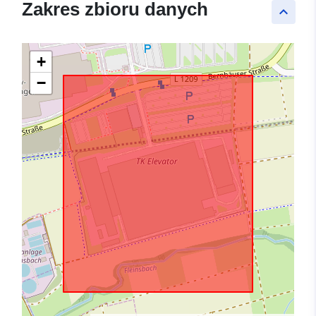
Zakres zbioru danych
keyboard_arrow_up
+
−