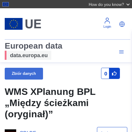
How do you know?
Login
European data
data.europa.eu
0
Zbiór danych
WMS XPlanung BPL
„Między ścieżkami
(oryginał)”