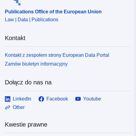
Publications Office of the European Union
uriRef:
http://data.europa.eu/88u/dataset
Law | Data | Publications
dee9-4d71-9e02-eb18e224c885
Kontakt
Kontakt z zespołem strony European Data Portal
Zamów biuletyn informacyjny
Dołącz do nas na
LinkedIn
Facebook
Youtube
Other
Kwestie prawne