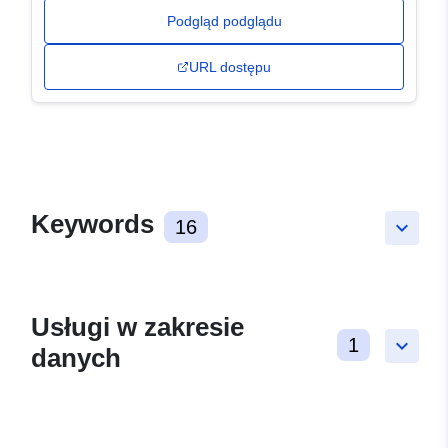
Podgląd podglądu
URL dostępu
Keywords
16
keyboard_arrow_down
Usługi w zakresie
1
keyboard_arrow_down
danych