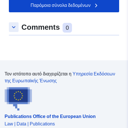
50.2194 ], [ 7.94671,
Παρόμοια σύνολα δεδομένων
50.2477 ] ]
Τύπος:
Polygon
Comments
keyboard_arrow_down
0
uriRef:
http://data.europa.eu/88u/dataset
e9e6-9561-e45e-d3a7a72c589b
Τον ιστότοπο αυτό διαχειρίζεται η
Υπηρεσία Εκδόσεων
της Ευρωπαϊκής Ένωσης
Publications Office of the European Union
Law | Data | Publications