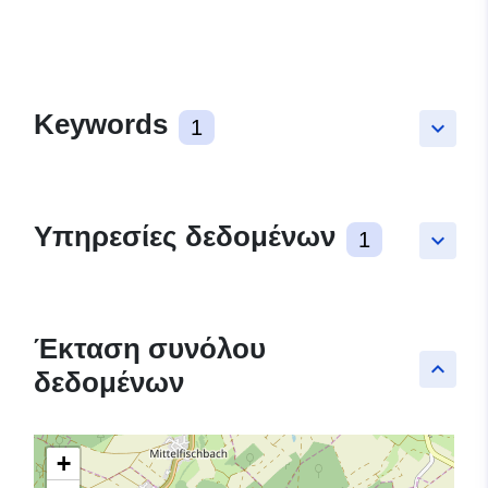
Keywords
1
keyboard_arrow_down
Υπηρεσίες δεδομένων
1
keyboard_arrow_down
Έκταση συνόλου
keyboard_arrow_up
δεδομένων
+