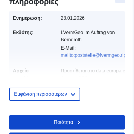
πληροφορίες
Ενημέρωση:
23.01.2026
Εκδότης:
LVermGeo im Auftrag von
Berndroth
E-Mail:
mailto:poststelle@lvermgeo.rlp.de
Αρχείο
Προστίθεται στο data.europa.eu:
2
καταλόγου:
January 2026
Επικαιροποιήθηκε στα data.europa
25 July 2026
Εμφάνιση περισσότερων
Χωρικός:
Συντεταγμένες:
[ [ 7.94671,
50.2477 ], [ 7.99491,
Ποιότητα
50.2477 ], [ 7.99491,
50.2194 ], [ 7.94671,