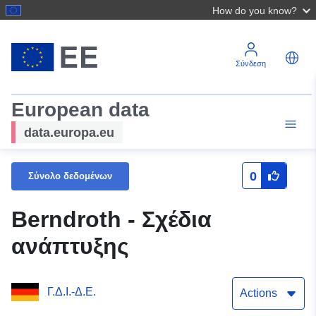
How do you know?
Σύνδεση
European data
data.europa.eu
0
Σύνολο δεδομένων
Berndroth - Σχέδια
ανάπτυξης
Γ.Δ.Ι.-Δ.Ε.
Actions