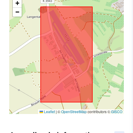
+
−
Leaflet
|
©
OpenStreetMap
contributors ©
GISCO