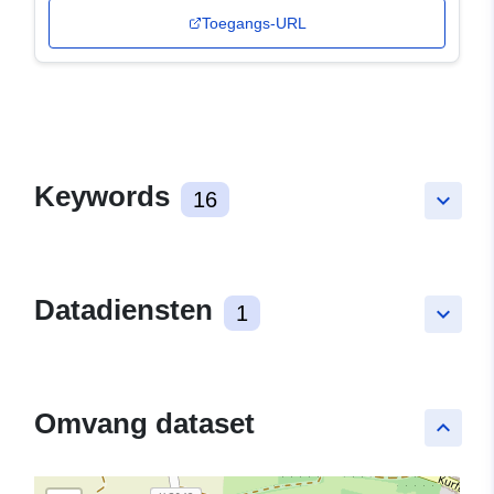
Toegangs-URL
Keywords
16
keyboard_arrow_down
Datadiensten
1
keyboard_arrow_down
Omvang dataset
keyboard_arrow_up