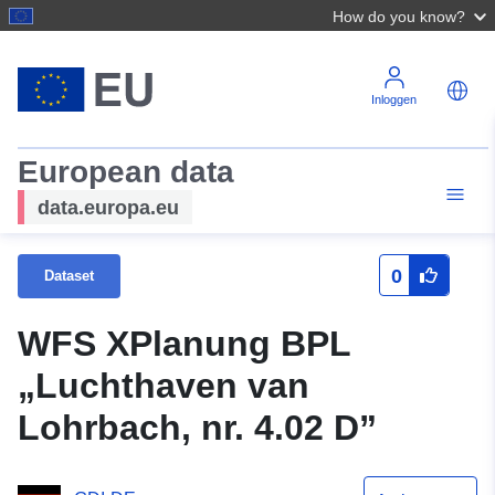
How do you know?
Inloggen
European data
data.europa.eu
0
Dataset
WFS XPlanung BPL
„Luchthaven van
Lohrbach, nr. 4.02 D”