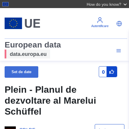
How do you know?
Autentificare
European data
data.europa.eu
0
Set de date
Plein - Planul de
dezvoltare al Marelui
Schüffel