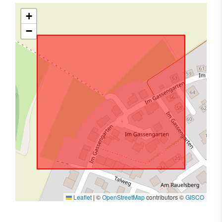
+
−
Leaflet
|
©
OpenStreetMap
contributors ©
GISCO