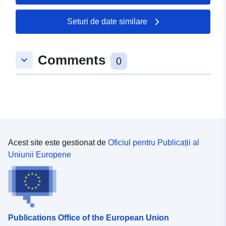
50.032332 ], [ 6.876019,
50.030477 ], [ 6.872814,
Seturi de date similare
50.030477 ], [ 6.872814,
50.032332 ] ]
Comments
Tip:
Polygon
keyboard_arrow_down
0
uriRef:
http://data.europa.eu/88u/dataset
c8c6-9da4-fcc0-7faf1951c17b
Acest site este gestionat de
Oficiul pentru Publicații al
Uniunii Europene
Publications Office of the European Union