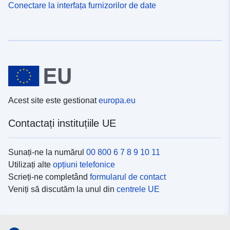
Conectare la interfața furnizorilor de date
Acest site este gestionat
europa.eu
Contactați instituțiile UE
Sunați-ne la numărul
00 800 6 7 8 9 10 11
Utilizați alte
opțiuni telefonice
Scrieți-ne completând
formularul de contact
Veniți să discutăm la unul din
centrele UE
Platformele de comunicare socială