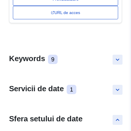
URL de acces
Keywords
9
keyboard_arrow_down
Servicii de date
1
keyboard_arrow_down
Sfera setului de date
keyboard_arrow_up