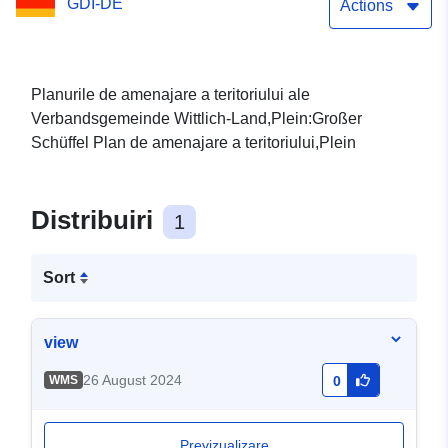
GDI-DE
Actions
Planurile de amenajare a teritoriului ale
Verbandsgemeinde Wittlich-Land,Plein:Großer
Schüffel Plan de amenajare a teritoriului,Plein
Distribuiri
1
Sort
view
26 August 2024
WMS
0
Previzualizare