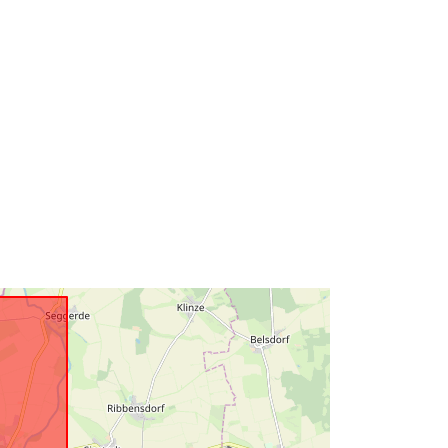
Recurso:
http://data.europa.eu/eli/reg/2009/97
6
http://data.europa.eu/88u/dataset/3c
e0ba1b-af2f-4cc8-8b8d-
ffb8f3c40158