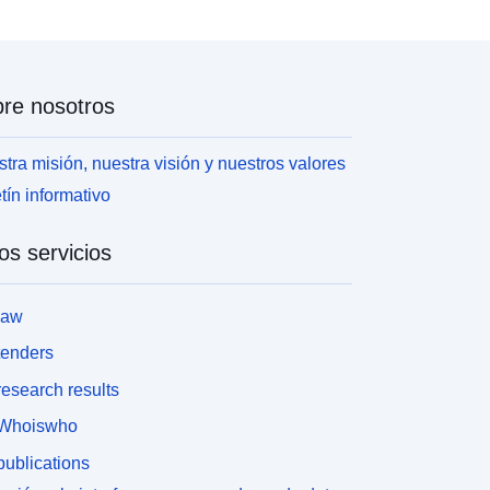
re nosotros
tra misión, nuestra visión y nuestros valores
tín informativo
os servicios
law
tenders
esearch results
Whoiswho
ublications