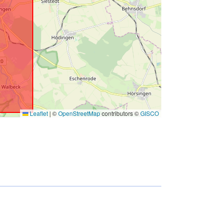
Leaflet
|
©
OpenStreetMap
contributors ©
GISCO