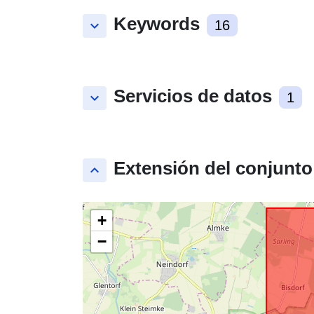
Keywords
keyboard_arrow_down
16
Servicios de datos
keyboard_arrow_down
1
Extensión del conjunto
keyboard_arrow_up
+
−