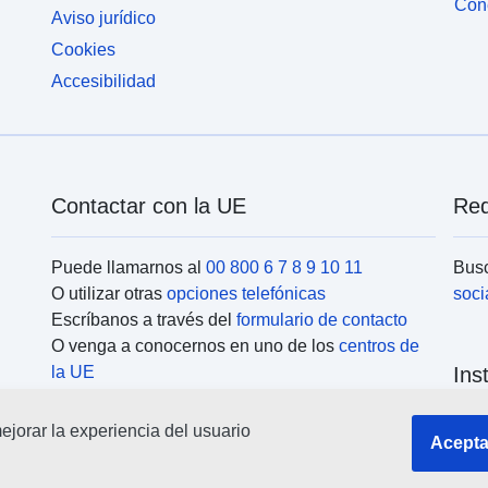
Cone
Aviso jurídico
Cookies
Accesibilidad
Contactar con la UE
Red
Puede llamarnos al
00 800 6 7 8 9 10 11
Busc
O utilizar otras
opciones telefónicas
soci
Escríbanos a través del
formulario de contacto
O venga a conocernos en uno de los
centros de
la UE
Ins
jorar la experiencia del usuario
Busc
Acepta