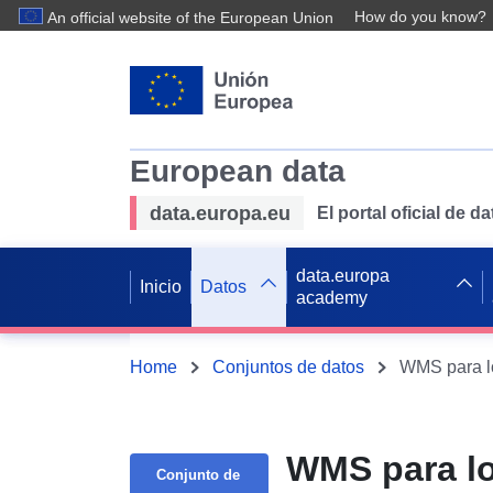
How do you know?
An official website of the European Union
European data
data.europa.eu
El portal oficial de 
data.europa
Inicio
Datos
academy
Home
Conjuntos de datos
WMS para lo
WMS para lo
Conjunto de