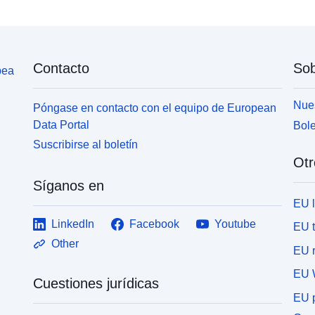
Contacto
Sob
pea
Nues
Póngase en contacto con el equipo de European
Data Portal
Bole
Suscribirse al boletín
Otr
Síganos en
EU 
LinkedIn
Facebook
Youtube
EU 
Other
EU r
EU 
Cuestiones jurídicas
EU p