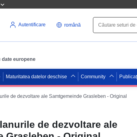
Autentificare
română
ru date europene
Maturitatea datelor deschise
Community
Publicaț
rile de dezvoltare ale Samtgemeinde Grasleben - Original
anurile de dezvoltare ale
Grasleben - Original