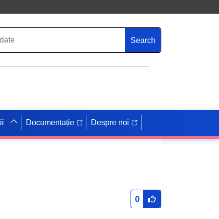
Search
ii
Documentație
Despre noi
0