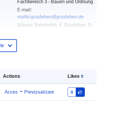
Fachbereich 3 - Bauen und Ordnung
E-mail:
mailto:grasleben@grasleben.de
Adresa:
Bahnhofstr. 4, Grasleben, D-
38368, Deutschland
Adresă URL:
te
https://www.samtgemeinde-
grasleben.de
log:
Adăugat la data.europa.eu:
21 February
Actions
Likes
2026
Informații actualizate la data a.europa.eu:
18 April 2026
Acces
Previzualizare
0
Coordonate:
[ [ 10.88, 52.35 ], [
11.08, 52.35 ], [ 11.08, 52.27 ], [
10.88, 52.27 ], [ 10.88, 52.35 ] ]
Tip:
Polygon