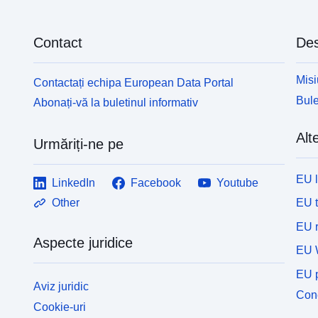
Contact
Des
Misi
Contactați echipa European Data Portal
Bule
Abonați-vă la buletinul informativ
Alte
Urmăriți-ne pe
EU 
LinkedIn
Facebook
Youtube
EU 
Other
EU r
Aspecte juridice
EU 
EU p
Aviz juridic
Cone
Cookie-uri