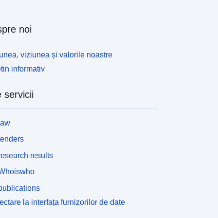
pre noi
unea, viziunea și valorile noastre
tin informativ
 servicii
law
tenders
esearch results
Whoiswho
ublications
ctare la interfața furnizorilor de date