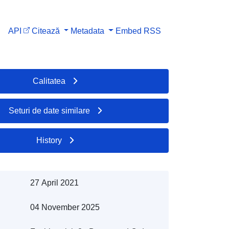
API
Citează
Metadata
Embed
RSS
Calitatea
Seturi de date similare
History
27 April 2021
04 November 2025