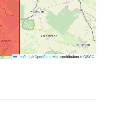
Leaflet
|
©
OpenStreetMap
contributors ©
GISCO