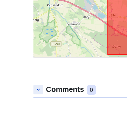
Comments
keyboard_arrow_down
0