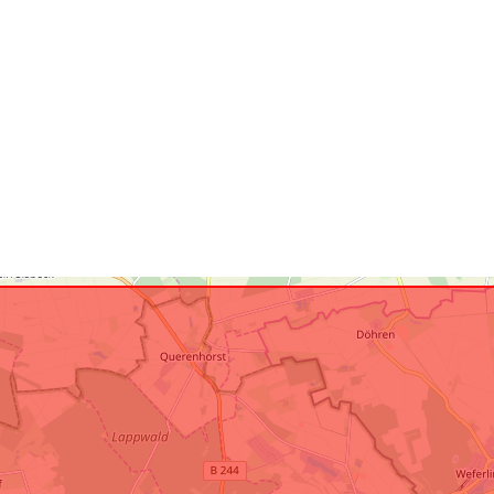
Resursă spați
Conform cu:
uriRef: