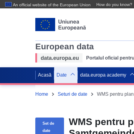
How do you know?
An official website of the European Union
European data
data.europa.eu
Portalul oficial pent
Acasă
Date
data.europa academy
Home
Seturi de date
WMS pentru planu
WMS pentru pl
Set de
Samtgemeinde 
date