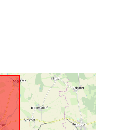
ală:
Resursă:
http://data.europa.eu/eli/reg/2009/97
6
http://data.europa.eu/88u/dataset/3c
e0ba1b-af2f-4cc8-8b8d-
ffb8f3c40158