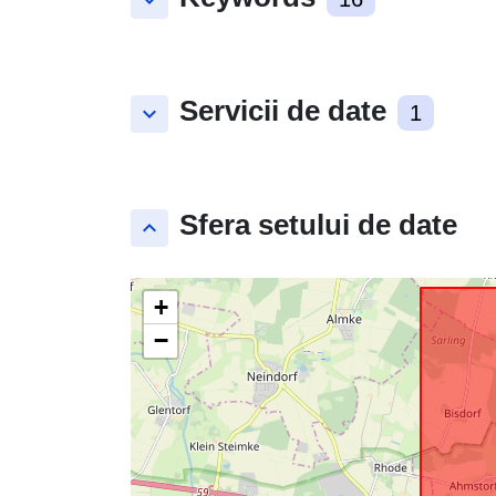
keyboard_arrow_down
Servicii de date
keyboard_arrow_down
1
Sfera setului de date
keyboard_arrow_up
+
−