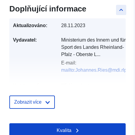
Doplňující informace
keyboard_arrow_up
Aktualizováno:
28.11.2023
Vydavatel:
Ministerium des Innern und für
Sport des Landes Rheinland-
Pfalz - Oberste L...
E-mail:
mailto:Johannes.Ries@mdi.rlp.de
Katalogový
Přidáno do data.europa.eu:
záznam:
21 February 2026
Aktualizace údajů.europa.eu:
Zobrazit více
25 July 2026
Místní:
Souřadnice:
[ [ 5.8190819,
Kvalita
51.2261873 ], [ 9.2162526,