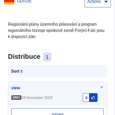
GDI-DE
Actions
Regionální plány územního plánování a program
regionálního rozvoje spolkové země Porýní-Falc jsou
k dispozici zde:
Distribuce
1
Sort
view
28 November 2023
WMS
0
Náhled