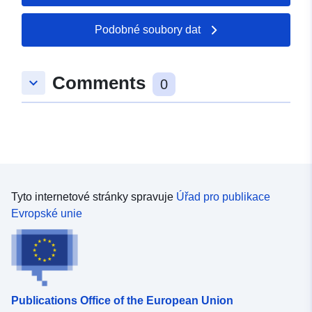
51.2261873 ], [ 9.2162526,
48.6235327 ], [ 5.8190819,
Podobné soubory dat
48.6235327 ], [ 5.8190819,
51.2261873 ] ]
Comments
Typ:
Polygon
keyboard_arrow_down
0
uriRef:
http://data.europa.eu/88u/dataset/
6117-c816-9b59-f64762edf42b
Tyto internetové stránky spravuje
Úřad pro publikace
Evropské unie
Publications Office of the European Union