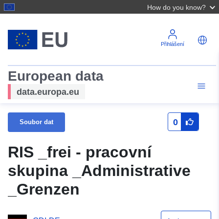
How do you know?
Přihlášení
European data
data.europa.eu
0
Soubor dat
RIS _frei - pracovní
skupina _Administrative
_Grenzen