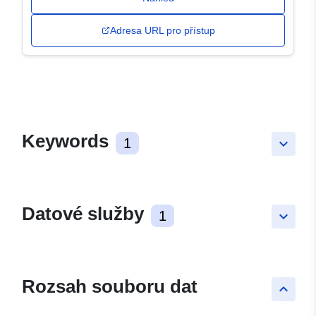
Adresa URL pro přístup
Keywords
1
keyboard_arrow_down
Datové služby
1
keyboard_arrow_down
Rozsah souboru dat
keyboard_arrow_up