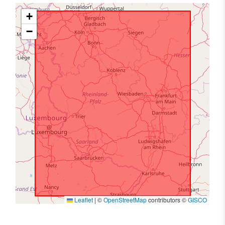
+
−
Leaflet
|
©
OpenStreetMap
contributors ©
GISCO