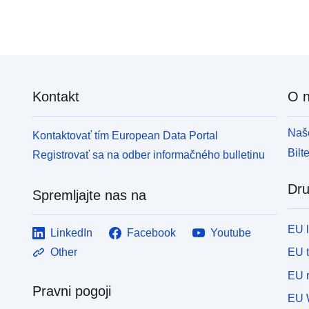
Kontakt
O 
Naše
Kontaktovať tím European Data Portal
Bilt
Registrovať sa na odber informačného bulletinu
Dru
Spremljajte nas na
EU 
LinkedIn
Facebook
Youtube
EU 
Other
EU r
Pravni pogoji
EU 