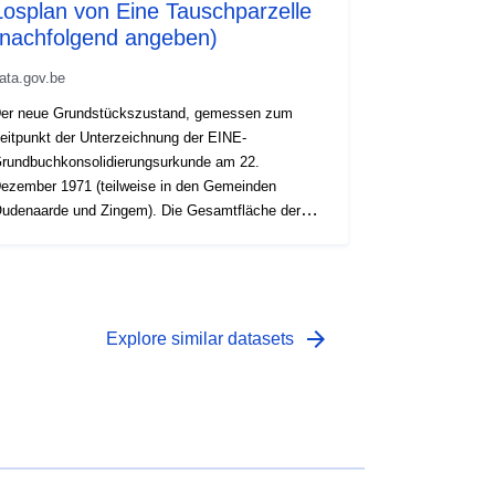
Losplan von Eine Tauschparzelle
(nachfolgend angeben)
ata.gov.be
er neue Grundstückszustand, gemessen zum
eitpunkt der Unterzeichnung der EINE-
rundbuchkonsolidierungsurkunde am 22.
ezember 1971 (teilweise in den Gemeinden
udenaarde und Zingem). Die Gesamtfläche der
lurbereinigung beträgt 981 ha.
arrow_forward
Explore similar datasets