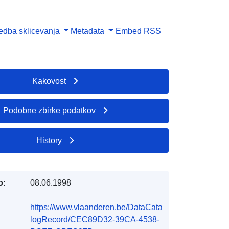
dba sklicevanja
Metadata
Embed
RSS
Kakovost
Podobne zbirke podatkov
History
o:
08.06.1998
https://www.vlaanderen.be/DataCata
logRecord/CEC89D32-39CA-4538-