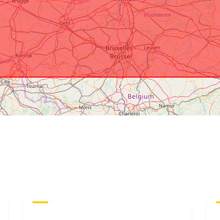
Drugi
identifikatorji
uriRef:
Pravice za
dostop:
Časovna
pokritost: