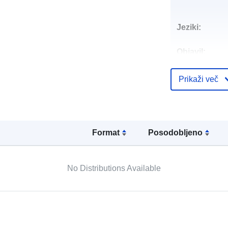
Jeziki:
Objavil:
Kontaktne to
Prikaži več
Format
Posodobljeno
Katalogski za
No Distributions Available
Prostorski: