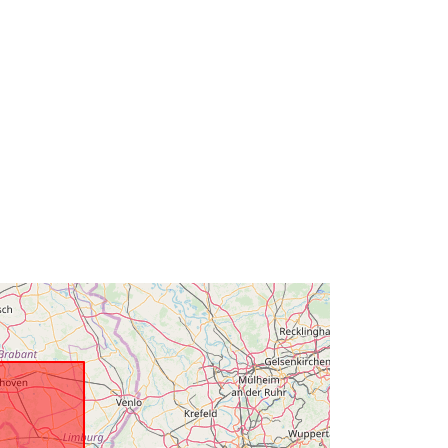
Tip:
Polygon
Vir:
https://www.opengis.net/def/crs/EPS
G/0/21500
Vir:
https://www.opengis.net/def/crs/EPS
G/0/5710
Vir:
http://www.isotc211.org/2005/gmd
Vir:
http://data.gov.be/.well-
known/genid/prov/921e2c55963cf65
d521e3ef0c57fd2222...
:
3D692301-86C0-4F10-84E7-
D366CCBA3529