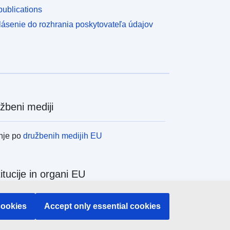
ublications
lásenie do rozhrania poskytovateľa údajov
žbeni mediji
nje po
družbenih medijih EU
titucije in organi EU
nje po institucijah in organih EU
cookies
Accept only essential cookies