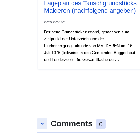
Lageplan des Tauschgrundstücks
Malderen (nachfolgend angeben)
data.gov.be
Der neue Grundstückszustand, gemessen zum
Zeitpunkt der Unterzeichnung der
Flurbereinigungsurkunde von MALDEREN am 16.
Juli 1976 (teilweise in den Gemeinden Buggenhout
und Londerzeel). Die Gesamtfläche der
Flurbereinigung beträgt 899 ha.
Comments
keyboard_arrow_down
0