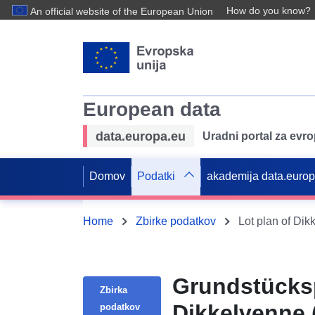
How do you know?
An official website of the European Union
European data
data.europa.eu
Uradni portal za evr
Domov
Podatki
akademija data.euro
Home
Zbirke podatkov
Lot plan of Dik
Grundstücks
Zbirka
Dikkelvenne 
podatkov