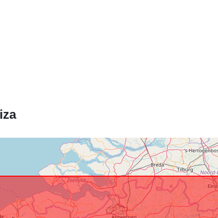
Ustreza:
iza
Izvor:
Identifikatorji