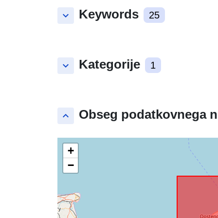
Keywords
keyboard_arrow_down
25
Kategorije
keyboard_arrow_down
1
Obseg podatkovnega n
keyboard_arrow_up
+
−