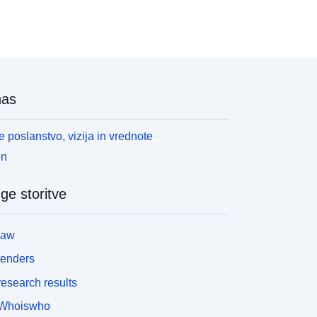
nas
 poslanstvo, vizija in vrednote
en
ge storitve
law
tenders
esearch results
Whoiswho