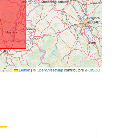
:
http://data.europa.eu/88u/dataset/3d
692301-86c0-4f10-84e7-
d366ccba3529
non-public
Leaflet
|
©
OpenStreetMap
contributors ©
GISCO
08 July 1983
 -
25 December 1983