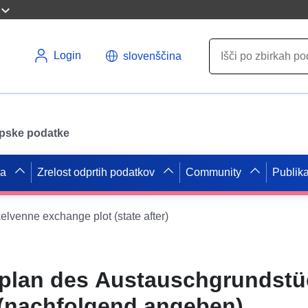
Login
slovenščina
opske podatke
pa
Zrelost odprtih podatkov
Community
Publika
kelvenne exchange plot (state after)
plan des Austauschgrundstü
(nachfolgend angeben)