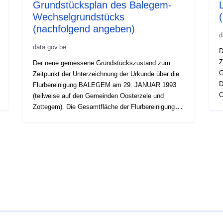
Grundstücksplan des Balegem-
Wechselgrundstücks
(nachfolgend angeben)
d
data.gov.be
D
Z
Der neue gemessene Grundstückszustand zum
G
Zeitpunkt der Unterzeichnung der Urkunde über die
D
Flurbereinigung BALEGEM am 29. JANUAR 1993
O
(teilweise auf den Gemeinden Oosterzele und
F
Zottegem). Die Gesamtfläche der Flurbereinigung
beträgt 1786 ha.