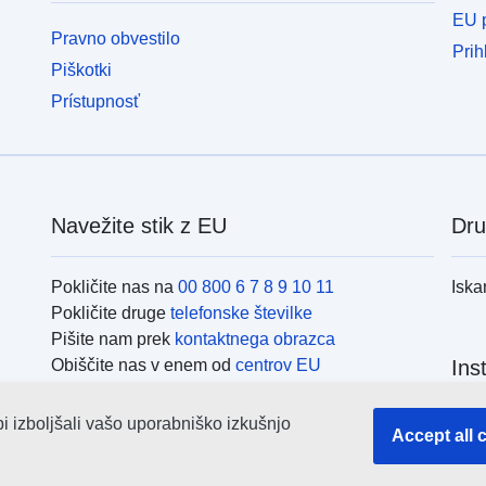
EU p
Pravno obvestilo
Prih
Piškotki
Prístupnosť
Navežite stik z EU
Dru
Pokličite nas na
00 800 6 7 8 9 10 11
Iska
Pokličite druge
telefonske številke
Pišite nam prek
kontaktnega obrazca
Obiščite nas v enem od
centrov EU
Ins
bi izboljšali vašo uporabniško izkušnjo
Iska
Accept all 