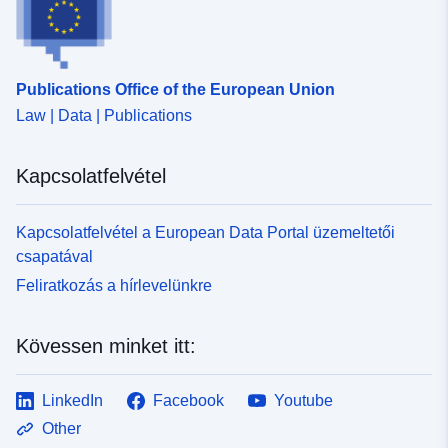
Azonosítók:
https://registry.gdi-
de.org/id/de.by/8a5bc5ad-
Publications Office of the European Union
7b79-3883-85e8-
Law | Data | Publications
42f309e5bea6
uriRef:
http://data.europa.eu/88u/dataset
Kapcsolatfelvétel
12c6-4d03-8066-cb8c6e35acfd
Kapcsolatfelvétel a European Data Portal üzemeltetői
Felhalmozási
continuous
csapatával
időszakosság:
Feliratkozás a hírlevelünkre
Kövessen minket itt:
LinkedIn
Facebook
Youtube
Other