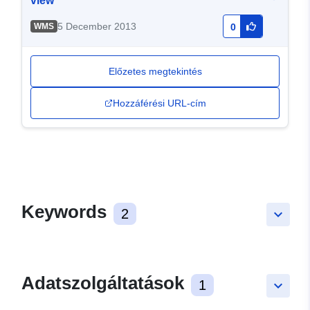
view
5 December 2013
WMS
0
Előzetes megtekintés
Hozzáférési URL-cím
Keywords
2
keyboard_arrow_down
Adatszolgáltatások
1
keyboard_arrow_down