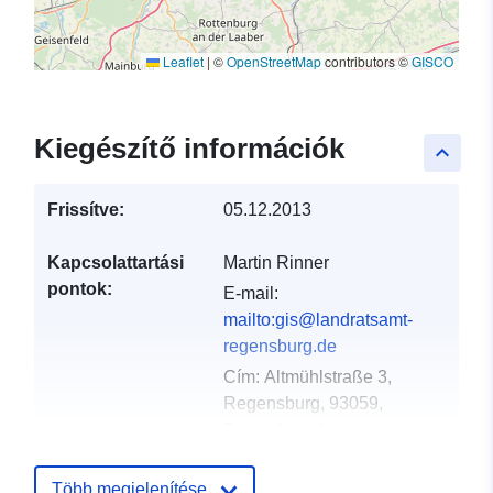
Leaflet
|
©
OpenStreetMap
contributors ©
GISCO
Kiegészítő információk
keyboard_arrow_up
Frissítve:
05.12.2013
Kapcsolattartási
Martin Rinner
pontok:
E-mail:
mailto:gis@landratsamt-
regensburg.de
Cím:
Altmühlstraße 3,
Regensburg, 93059,
Deutschland
URL:
https://www.landkreis-
regensburg.de
Több megjelenítése