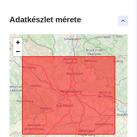
Adatkészlet mérete
keyboard_arrow_up
+
−