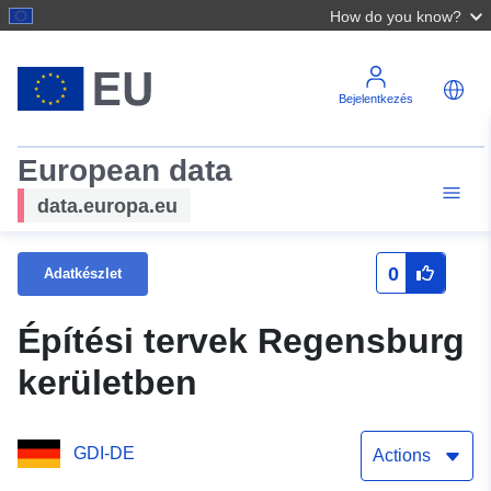
How do you know?
Bejelentkezés
European data
data.europa.eu
0
Adatkészlet
Építési tervek Regensburg
kerületben
GDI-DE
Actions