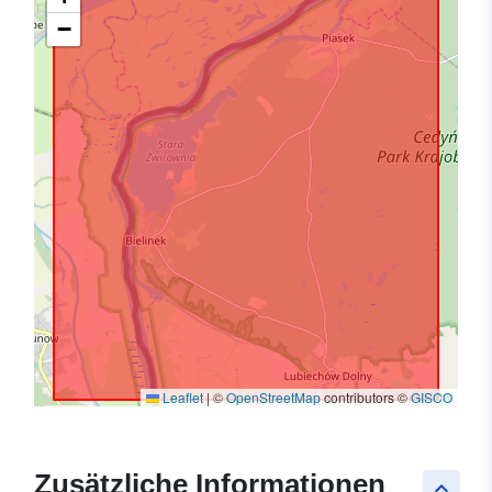
−
Leaflet
|
©
OpenStreetMap
contributors ©
GISCO
Zusätzliche Informationen
keyboard_arrow_up