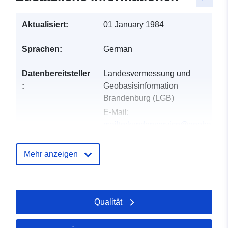
Aktualisiert:
01 January 1984
Sprachen:
German
Datenbereitsteller
Landesvermessung und
:
Geobasisinformation
Brandenburg (LGB)
E-Mail:
mailto:kundenservice@geobasis-
bb.de
Mehr anzeigen
Verzeichnis der
Zu data.europa.eu hinzugefügt:
Kataloge:
26 November 2022
Aktualisiert auf data.europa.eu:
Qualität
25 July 2026