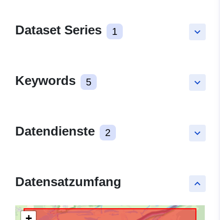
Dataset Series
1
keyboard_arrow_down
Keywords
5
keyboard_arrow_down
Datendienste
2
keyboard_arrow_down
Datensatzumfang
keyboard_arrow_up
+