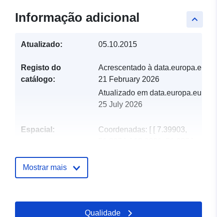
Informação adicional
keyboard_arrow_up
Atualizado:
05.10.2015
Registo do
Acrescentado à data.europa.eu:
catálogo:
21 February 2026
Atualizado em data.europa.eu:
25 July 2026
Espacial:
Coordenadas:
[ [ 7.39903,
51.887 ], [ 10.3821, 51.887 ],
[ 10.3821, 50.057 ], [
7.39903, 50.057 ], [ 7.39903,
Mostrar mais
51.887 ] ]
Tipo:
Polygon
Qualidade
Origem:
Digitalisierung auf der