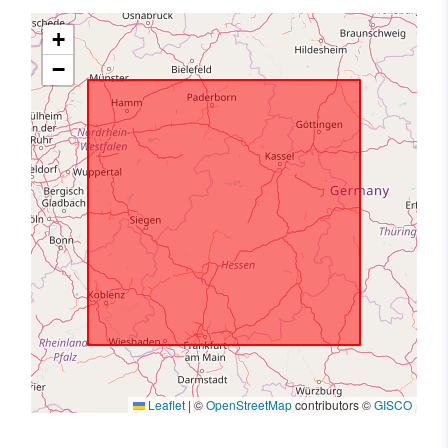
+
−
Leaflet
|
©
OpenStreetMap
contributors ©
GISCO