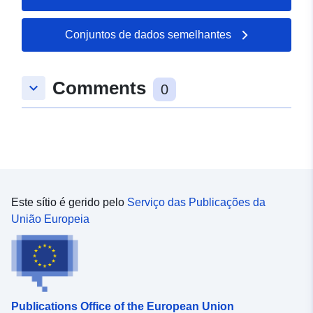
Grundlage des
Leitungskatasters
Conjuntos de dados semelhantes
Identificadores:
bf10c4ad-5791-47c4-9c1e-
Comments
ef9fd3793720
keyboard_arrow_down
0
uriRef:
http://data.europa.eu/88u/dataset/
3086-4b38-8ef7-30b993f26358
Este sítio é gerido pelo
Serviço das Publicações da
União Europeia
Publications Office of the European Union