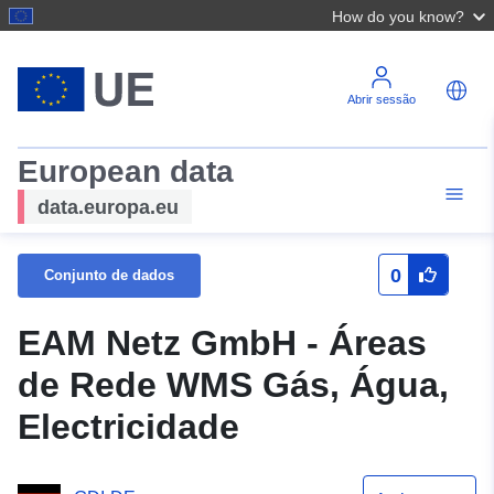
How do you know?
Abrir sessão
European data
data.europa.eu
0
Conjunto de dados
EAM Netz GmbH - Áreas
de Rede WMS Gás, Água,
Electricidade