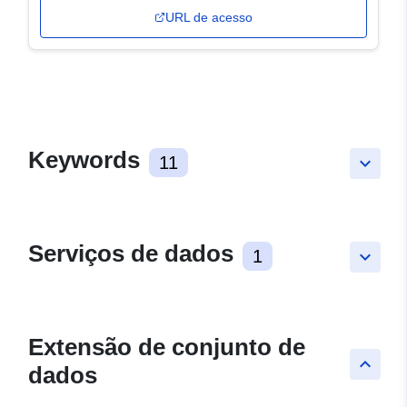
URL de acesso
Keywords
11
keyboard_arrow_down
Serviços de dados
1
keyboard_arrow_down
Extensão de conjunto de
keyboard_arrow_up
dados