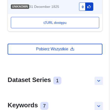
31 December 1825
UNKNOWN
0
URL dostępu
Pobierz Wszystkie
Dataset Series
1
keyboard_arrow_down
Keywords
7
keyboard_arrow_down