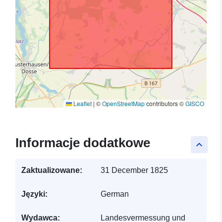
Leaflet
|
©
OpenStreetMap
contributors ©
GISCO
Informacje dodatkowe
keyboard_arrow_up
Zaktualizowane:
31 December 1825
Języki:
German
Wydawca:
Landesvermessung und