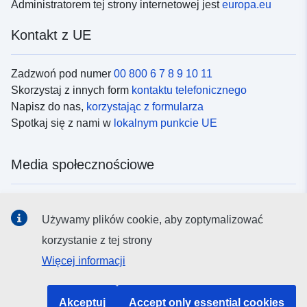
Administratorem tej strony internetowej jest
europa.eu
Kontakt z UE
Zadzwoń pod numer
00 800 6 7 8 9 10 11
Skorzystaj z innych form
kontaktu telefonicznego
Napisz do nas,
korzystając z formularza
Spotkaj się z nami w
lokalnym punkcie UE
Media społecznościowe
Obserwuj UE w
mediach społecznościowych
Używamy plików cookie, aby zoptymalizować
korzystanie z tej strony
Instytucje i organy UE
Więcej informacji
Wyszukiwanie instytucji i organów UE
Akceptuj
Accept only essential cookies