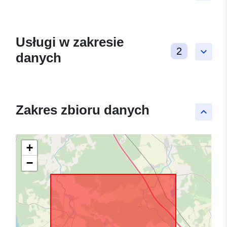
Usługi w zakresie
2
keyboard_arrow_down
danych
Zakres zbioru danych
keyboard_arrow_up
+
−