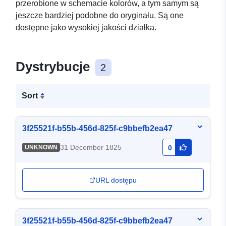
przerobione w schemacie kolorów, a tym samym są
jeszcze bardziej podobne do oryginału. Są one
dostępne jako wysokiej jakości działka.
Dystrybucje
2
Sort
3f25521f-b55b-456d-825f-c9bbefb2ea47
31 December 1825
UNKNOWN
0
URL dostępu
3f25521f-b55b-456d-825f-c9bbefb2ea47