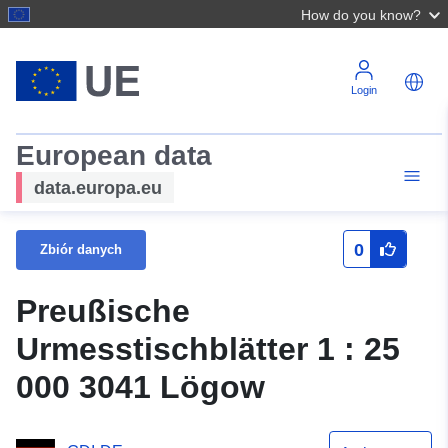
How do you know?
Login
European data
data.europa.eu
0
Zbiór danych
Preußische
Urmesstischblätter 1 : 25
000 3041 Lögow