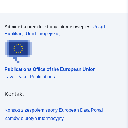
der Staatsbibliothek zu
Berlin - Preußischer Kul...
Administratorem tej strony internetowej jest
Urząd
Identyfikatory:
https://registry.gdi-
Publikacji Unii Europejskiej
de.org/id/de.bb.metadata/3f25521f
b55b-456d-825f-c9bbefb2ea47
uriRef:
http://data.europa.eu/88u/dataset/
b55b-456d-825f-c9bbefb2ea47
Publications Office of the European Union
Okresowość
unknown
Law | Data | Publications
narastania:
Kontakt
Kontakt z zespołem strony European Data Portal
Zamów biuletyn informacyjny