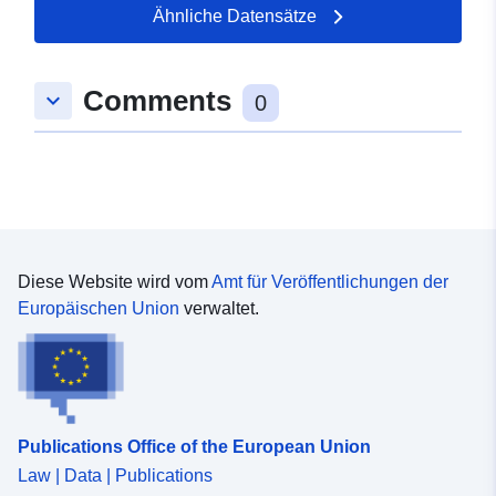
Entscheidungen zu unterstützen.
Ähnliche Datensätze
Comments
keyboard_arrow_down
0
Diese Website wird vom
Amt für Veröffentlichungen der
Europäischen Union
verwaltet.
Publications Office of the European Union
Law | Data | Publications