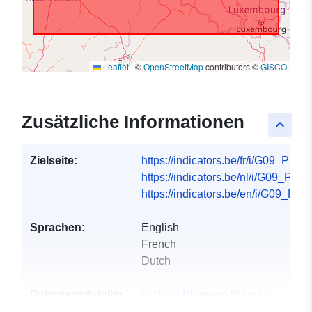
Leaflet
|
©
OpenStreetMap
contributors ©
GISCO
Zusätzliche Informationen
keyboard_arrow_up
Zielseite:
https://indicators.be/fr/i/G09_PRC/f
https://indicators.be/nl/i/G09_PRC/
https://indicators.be/en/i/G09_PR
Sprachen:
English
French
Dutch
Datenbereitsteller
Federal Planning Bureau
: