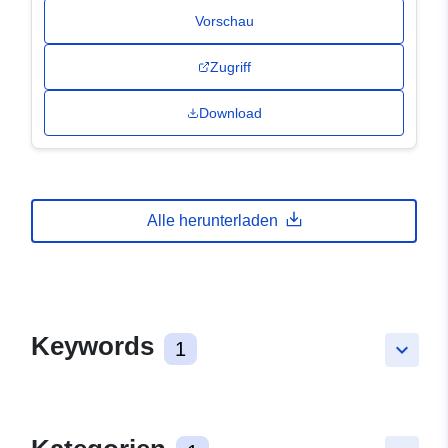
Vorschau
Zugriff
Download
Alle herunterladen
Keywords
1
keyboard_arrow_down