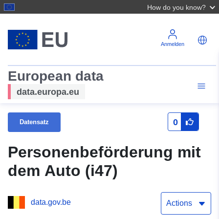
How do you know?
Anmelden
European data
data.europa.eu
0
Datensatz
Personenbeförderung mit
dem Auto (i47)
data.gov.be
Actions