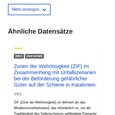
Startseite:
https://www.plan.be
Mehr anzeigen
Kontaktmöglichk
Federal Planning Bureau
eiten:
E-Mail:
Ähnliche Datensätze
mailto:indicators@plan.be
Verzeichnis der
Zu data.europa.eu hinzugefügt:
Kataloge:
28 July 2026
WMS
UNKNOWN
Aktualisiert auf data.europa.eu:
Zonen der Wehrlosigkeit (ZIF) im
29 July 2026
Zusammenhang mit Unfallszenarien
bei der Beförderung gefährlicher
Gebiet:
Koordinaten:
[ [ 2.54, 51.51 ],
Güter auf der Schiene in Katalonien.
[ 6.41, 51.51 ], [ 6.41, 49.49 ],
[ 2.54, 49.49 ], [ 2.54, 51.51 ]
IDEE
]
ZIF (Zone der Wehrlosigkeit) ist definiert als das
Typ:
Polygon
Mindestsicherheitsband, das erforderlich ist, um die
Tragfähigkeit des Selbstschutzes gefährdeter Elemente