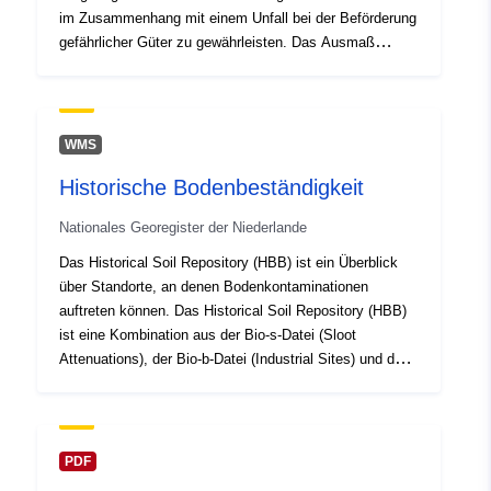
Identifikatoren:
3f2948ec39c5f860310bd9f860e4
im Zusammenhang mit einem Unfall bei der Beförderung
gefährlicher Güter zu gewährleisten. Das Ausmaß
dieses Bereichs hängt von der erforderlichen
uriRef:
http://data.europa.eu/88u/datas
Reaktionszeit und der Intensität der Auswirkungen
vorhersehbarer Unfälle ab. Die Entfernungen der FIZs für
Zugangsrechte:
public
die Szenarien der starken toxischen Wolke, der
WMS
kurzreichweitigen toxischen Wolke, der schweren
Historische Bodenbeständigkeit
Explosion, der brennbaren Wolke und des Pfützenfeuers
sind in der "Technischen Instruktion der DGPC über die
Nationales Georegister der Niederlande
Erstellung der Berichte über die Mindestbedingungen
festgelegt, die den neuen Stadtentwicklungen
Das Historical Soil Repository (HBB) ist ein Überblick
entsprechen müssen, die in den identifizierten Bereichen
über Standorte, an denen Bodenkontaminationen
des chemischen Risikos für die Beförderung gefährlicher
auftreten können. Das Historical Soil Repository (HBB)
Güter auf Straße und Schiene (ITMMPP) angesiedelt
ist eine Kombination aus der Bio-s-Datei (Sloot
sein müssen".
Attenuations), der Bio-b-Datei (Industrial Sites) und der
BSB-Datei (Bodensanierung an Betriebsstandorten) und
bietet einen Überblick über Standorte, an denen
Bodenkontamination auftreten kann. Globis-Daten
werden mit HBB-Punkten im Arbeitsgebiet der Provinz
PDF
Zuid-Holland als zuständige Behörde Wbb (siehe auch