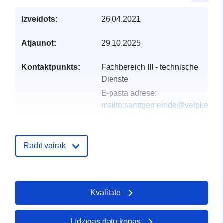
Izveidots:
26.04.2021
Atjaunot:
29.10.2025
Kontaktpunkts:
Fachbereich III - technische
Dienste
E-pasta adrese:
mailto:samtgemeinde@velpke.de
Adrese:
Grafhorster Straße 6,
Velpke, D-38458, Deutschland
URL:
http://www.velpke.de
Rādīt vairāk
Kataloga
Pievienots data.europa.eu:
24 Jan
ieraksts:
2026
Kvalitāte
Jaunākā informācija par Data.euro
25 July 2026
Līdzīgas datu kopas