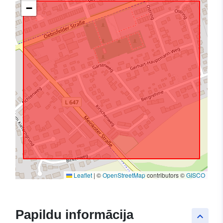
−
Leaflet
|
©
OpenStreetMap
contributors ©
GISCO
Papildu informācija
keyboard_arrow_up