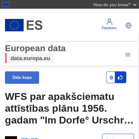
How do you know?
Pieteikties
European data
data.europa.eu
0
Datu kopa
WFS par apakšciematu
attīstības plānu 1956.
gadam "Im Dorfe° Urschrift
der Samtgemeinde Velpke