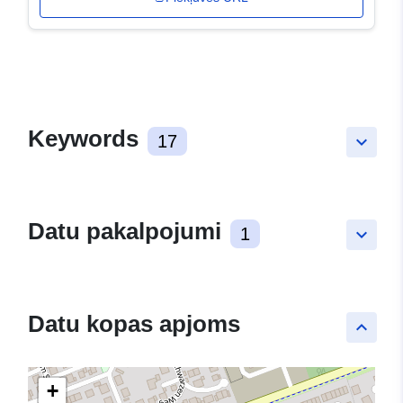
Keywords
17
keyboard_arrow_down
Datu pakalpojumi
1
keyboard_arrow_down
Datu kopas apjoms
keyboard_arrow_up
+