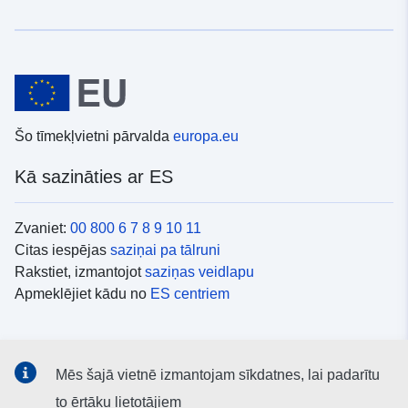
Šo tīmekļvietni pārvalda
europa.eu
Kā sazināties ar ES
Zvaniet:
00 800 6 7 8 9 10 11
Citas iespējas
saziņai pa tālruni
Rakstiet, izmantojot
saziņas veidlapu
Apmeklējiet kādu no
ES centriem
Sociālie mediji
Mēs šajā vietnē izmantojam sīkdatnes, lai padarītu
ES konti
sociālajos medijos
to ērtāku lietotājiem