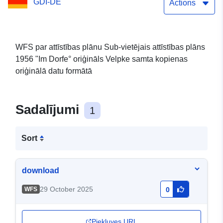
GDI-DE
Actions
WFS par attīstības plānu Sub-vietējais attīstības plāns
1956 "Im Dorfe° oriģināls Velpke samta kopienas
oriģinālā datu formātā
Sadalījumi
1
Sort
download
29 October 2025
WFS
0
Piekļuves URL