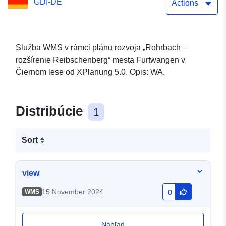
GDI-DE
Actions
Služba WMS v rámci plánu rozvoja „Rohrbach –
rozšírenie Reibschenberg“ mesta Furtwangen v
Čiernom lese od XPlanung 5.0. Opis: WA.
Distribúcie
1
Sort
view
15 November 2024
WMS
0
Náhľad