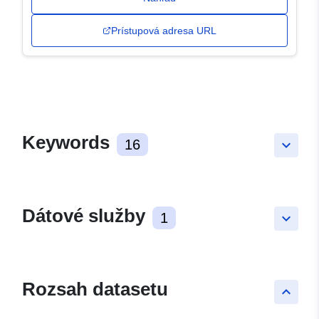
Prístupová adresa URL
Keywords
16
keyboard_arrow_down
Dátové služby
1
keyboard_arrow_down
Rozsah datasetu
keyboard_arrow_up