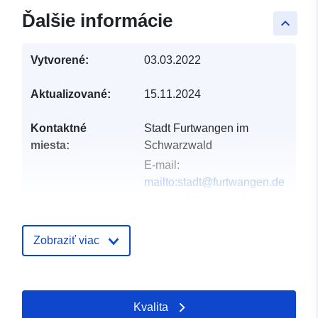
Ďalšie informácie
keyboard_arrow_up
Vytvorené:
03.03.2022
Aktualizované:
15.11.2024
Kontaktné
Stadt Furtwangen im
miesta:
Schwarzwald
E-mail:
mailto:stadt@furtwangen.de
Adresa:
Marktplatz 4,
Furtwangen, 78120,
Deutschland
Zobraziť viac
Adresa URL:
http://www.furtwangen.de
Kvalita
Katalógový
Pridané k údajom.europa.eu:
21 F