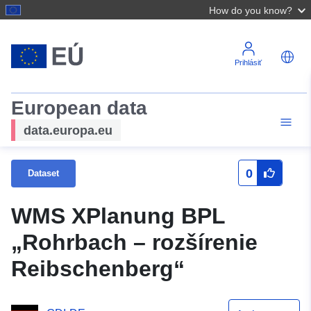
How do you know?
Prihlásiť
European data
data.europa.eu
0
Dataset
WMS XPlanung BPL
„Rohrbach – rozšírenie
Reibschenberg“