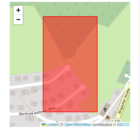
+
−
Leaflet
|
©
OpenStreetMap
contributors ©
GISCO