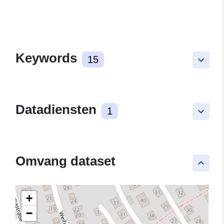
Keywords
15
keyboard_arrow_down
Datadiensten
1
keyboard_arrow_down
Omvang dataset
keyboard_arrow_up
+
−