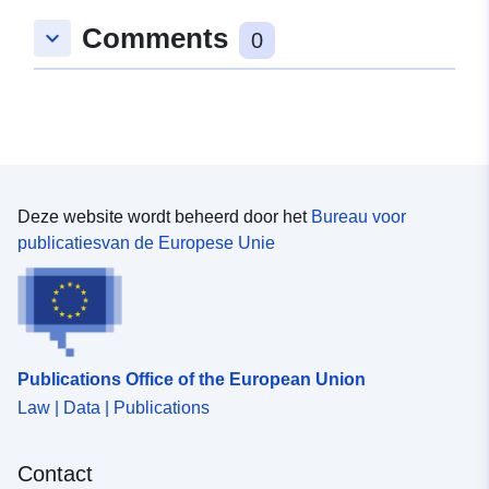
Ruimtelijk:
Coördinaten:
[ [ 9.423791,
Comments
keyboard_arrow_down
48.7119277 ], [ 9.4256773,
0
48.7119277 ], [ 9.4256773,
48.7104918 ], [ 9.423791,
48.7104918 ], [ 9.423791,
48.7119277 ] ]
Soort:
Polygon
Deze website wordt beheerd door het
Bureau voor
Is conform:
Bron:
publicatiesvan de Europese Unie
http://data.europa.eu/eli/reg/2009/
uriRef:
http://data.europa.eu/88u/dataset/
1a91-4189-a017-ce7b65b2a781
Publications Office of the European Union
Law | Data | Publications
Contact