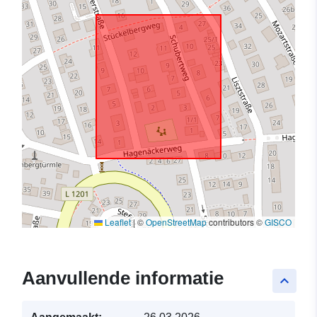
Leaflet
|
©
OpenStreetMap
contributors ©
GISCO
Aanvullende informatie
keyboard_arrow_up