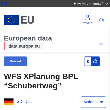
How do you know?
Inloggen
European data
data.europa.eu
0
Dataset
WFS XPlanung BPL
“Schubertweg”
GDI-DE
Actions