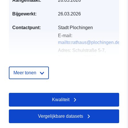
Aangemaakt:
26.03.2026
Bijgewerkt:
26.03.2026
Contactpunt:
Stadt Plochingen
E-mail:
mailto:rathaus@plochingen.de
Adres:
Schulstraße 5-7,
Plochingen, 73207,
Deutschland
URL:
Meer tonen
http://www.plochingen.de
Catalogusregister
Toegevoegd aan data.europa.eu:
Kwaliteit
:
11 April 2026
Bijgewerkt op data.europa.eu:
25
July 2026
Vergelijkbare datasets