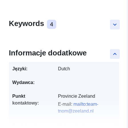
Keywords
4
keyboard_arrow_down
Informacje dodatkowe
keyboard_arrow_up
Języki:
Dutch
Wydawca:
Punkt
Provincie Zeeland
kontaktowy:
E-mail:
mailto:team-
tnom@zeeland.nl
Zapis katalogu:
Dodany do data.europa.eu:
28