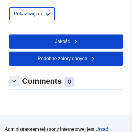
July 2026
Zaktualizowano dane.europa.eu:
Pokaż więcej
29 July 2026
uriRef:
http://data.europa.eu/88u/dataset/
Jakość
zoekgebied-klimaat-2024
Podobne zbiory danych
Comments
keyboard_arrow_down
0
Administratorem tej strony internetowej jest
Urząd