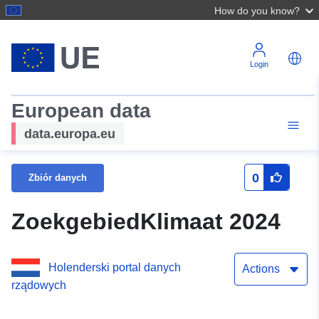
How do you know?
Login
European data
data.europa.eu
0
Zbiór danych
ZoekgebiedKlimaat 2024
Holenderski portal danych
Actions
rządowych