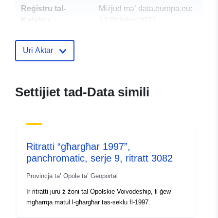
Reġistru tal-
Miżjud ma’ data.europa.eu:
Katalgu:
13 October 2021
Aġġornat fuq data.europa.eu:
09 July 2022
Uri Aktar
Spazjali:
Koordinati:
[ [ 18.2869,
50.1967 ], [ 18.3095,
Settijiet tad-Data simili
50.1967 ], [ 18.3095, 50.151
], [ 18.2869, 50.151 ], [
18.2869, 50.1967 ] ]
Tip:
Polygon
Ritratti “għargħar 1997”,
Riżors Spazjali:
panchromatic, serje 9, ritratt 3082
Provinċja ta’ Opole ta’ Geoportal
Jikkonforma ma':
2180
Ir-ritratti juru ż-żoni tal-Opolskie Voivodeship, li ġew
mgħarrqa matul l-għargħar tas-seklu fl-1997.
Provenjenza:
Zdjęcia lotnicze terenów
zalanych powodzią