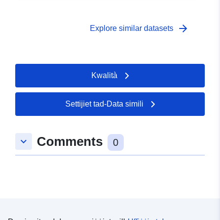
arrow_forward
Explore similar datasets
Kwalità
Settijiet tad-Data simili
Comments
keyboard_arrow_down
0