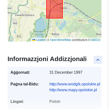
Leaflet
|
©
OpenStreetMap
contributors ©
GISCO
Informazzjoni Addizzjonali
keyboard_arrow_up
Aġġornati:
31 December 1997
Paġna tal-Bidu:
http://www.wodgik.opolskie.pl
http://www.mapy.opolskie.pl
Lingwi:
Polish