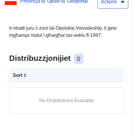
Provinċja ta’ Opole ta’ Geoportal
Actions
Ir-ritratti juru ż-żoni tal-Opolskie Voivodeship, li ġew
mgħarrqa matul l-għargħar tas-seklu fl-1997.
Distribuzzjonijiet
0
Sort
No Distributions Available