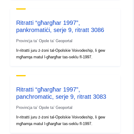
dostępne są w skali 1:26
000. Da...
Ritratti “għargħar 1997”,
Identifikaturi:
pankromatiċi, serje 9, ritratt 3086
brak danych
Provinċja ta’ Opole ta’ Geoportal
uriRef:
http://data.europa.eu/88u/dataset/
Ir-ritratti juru ż-żoni tal-Opolskie Voivodeship, li ġew
e6e5-4845-a9ea-d47af2250d2d
mgħarrqa matul l-għargħar tas-seklu fl-1997.
Tip:
Riżorsa:
http://inspire.ec.europa.eu/metadat
codelist/ResourceType/dataset
Ritratti “għargħar 1997”,
panchromatic, serje 9, ritratt 3083
Provinċja ta’ Opole ta’ Geoportal
Ir-ritratti juru ż-żoni tal-Opolskie Voivodeship, li ġew
mgħarrqa matul l-għargħar tas-seklu fl-1997.