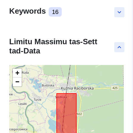
Keywords
16
keyboard_arrow_down
Limitu Massimu tas-Sett
keyboard_arrow_up
tad-Data
+
−