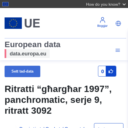
How do you know?
Illoggjar
European data
data.europa.eu
0
Sett tad-data
Ritratti “għargħar 1997”,
panchromatic, serje 9,
ritratt 3092