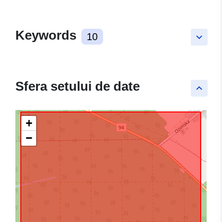
Keywords
10
keyboard_arrow_down
Sfera setului de date
keyboard_arrow_up
+
−