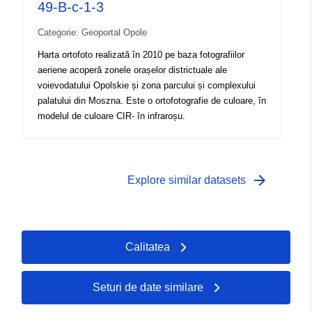
49-B-c-1-3
Categorie: Geoportal Opole
Harta ortofoto realizată în 2010 pe baza fotografiilor
aeriene acoperă zonele orașelor districtuale ale
voievodatului Opolskie și zona parcului și complexului
palatului din Moszna. Este o ortofotografie de culoare, în
modelul de culoare CIR- în infraroșu.
arrow_forward
Explore similar datasets
Calitatea
Seturi de date similare