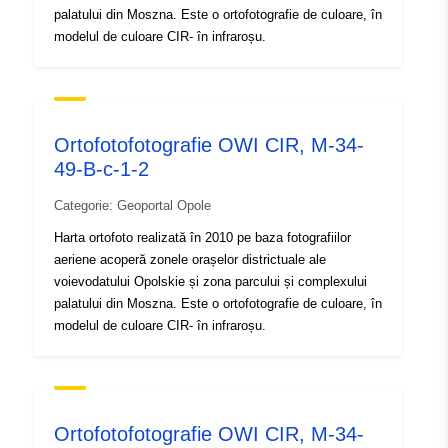
Proveniență:
Ortofotomapa w
palatului din Moszna. Este o ortofotografie de culoare, în
podczerwieni w skali 1: 2
modelul de culoare CIR- în infraroșu.
000 w układzie 1992 oraz
2000, akt...
Identificatori:
brak danych
Ortofotofotografie OWI CIR, M-34-
49-B-c-1-2
uriRef:
http://data.europa.eu/88u/dataset
eed9-4173-997c-77872a16cfca
Categorie: Geoportal Opole
Harta ortofoto realizată în 2010 pe baza fotografiilor
Tip:
Resursă:
aeriene acoperă zonele orașelor districtuale ale
http://inspire.ec.europa.eu/metadat
voievodatului Opolskie și zona parcului și complexului
codelist/ResourceType/dataset
palatului din Moszna. Este o ortofotografie de culoare, în
modelul de culoare CIR- în infraroșu.
Ortofotofotografie OWI CIR, M-34-