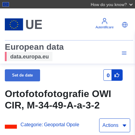
How do you know?
Autentificare
European data
data.europa.eu
0
Set de date
Ortofotofotografie OWI
CIR, M-34-49-A-a-3-2
Categorie: Geoportal Opole
Actions