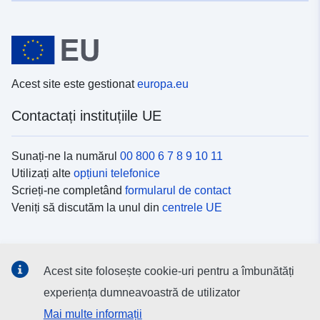
Acest site este gestionat
europa.eu
Contactați instituțiile UE
Sunați-ne la numărul
00 800 6 7 8 9 10 11
Utilizați alte
opțiuni telefonice
Scrieți-ne completând
formularul de contact
Veniți să discutăm la unul din
centrele UE
Platformele de comunicare socială
Acest site folosește cookie-uri pentru a îmbunătăți
Descoperiți canalele UE
pe rețelele sociale
experiența dumneavoastră de utilizator
Mai multe informații