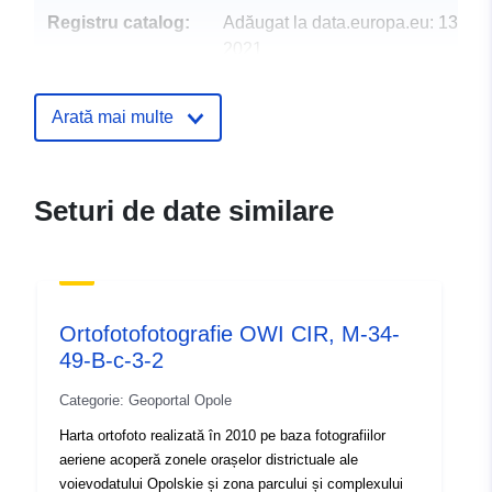
Registru catalog:
Adăugat la data.europa.eu:
13 Oct
2021
Informații actualizate la data a.eur
09 July 2022
Arată mai multe
Spațial:
Coordonate:
[ [ 18.0313,
50.6039 ], [ 18.0313,
Seturi de date similare
50.6253 ], [ 18.0625,
50.6253 ], [ 18.0625,
50.6039 ], [ 18.0313,
50.6039 ] ]
Tip:
Polygon
Ortofotofotografie OWI CIR, M-34-
49-B-c-3-2
Resursă spațială:
Categorie: Geoportal Opole
Conform cu:
2180
Harta ortofoto realizată în 2010 pe baza fotografiilor
aeriene acoperă zonele orașelor districtuale ale
voievodatului Opolskie și zona parcului și complexului