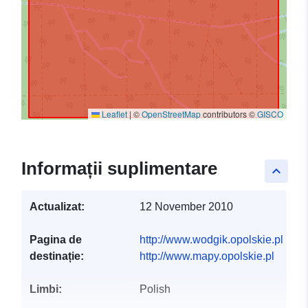
Leaflet
|
©
OpenStreetMap
contributors ©
GISCO
Informații suplimentare
keyboard_arrow_up
Actualizat:
12 November 2010
Pagina de
http://www.wodgik.opolskie.pl
destinație:
http://www.mapy.opolskie.pl
Limbi:
Polish