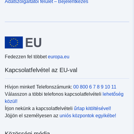
Adatszolgáltatói felület – Bejelentkezés
Fedezzen fel többet
europa.eu
Kapcsolatfelvétel az EU-val
Hívjon minket! Telefonszámunk:
00 800 6 7 8 9 10 11
Válasszon a többi telefonos kapcsolatfelvételi
lehetőség
közül!
Írjon nekünk a kapcsolatfelvételi
űrlap kitöltésével!
Jöjjön el személyesen az
uniós központok egyikébe!
Közösségi média