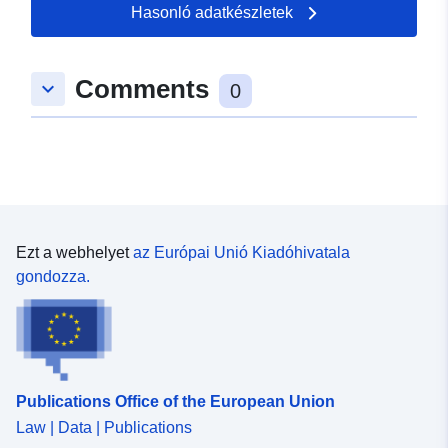
Hasonló adatkészletek
Comments
keyboard_arrow_down
0
Ezt a webhelyet
az Európai Unió Kiadóhivatala
gondozza.
Publications Office of the European Union
Law | Data | Publications