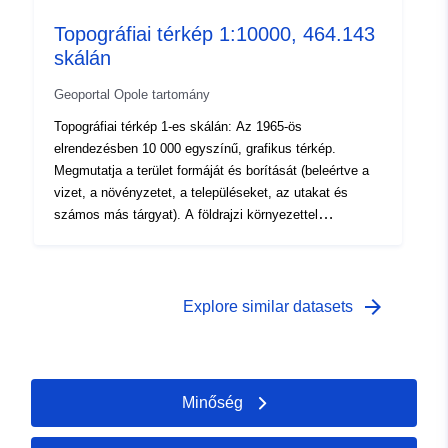
Topográfiai térkép 1:10000, 464.143
skálán
Geoportal Opole tartomány
Topográfiai térkép 1-es skálán: Az 1965-ös
elrendezésben 10 000 egyszínű, grafikus térkép.
Megmutatja a terület formáját és borítását (beleértve a
vizet, a növényzetet, a településeket, az utakat és
számos más tárgyat). A földrajzi környezettel
kapcsolatos információk elsődleges forrása a topográfiai
térképek.
arrow_forward
Explore similar datasets
Minőség