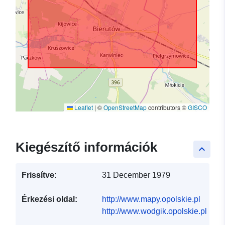
Leaflet
|
©
OpenStreetMap
contributors ©
GISCO
Kiegészítő információk
keyboard_arrow_up
Frissítve:
31 December 1979
Érkezési oldal:
http://www.mapy.opolskie.pl
http://www.wodgik.opolskie.pl