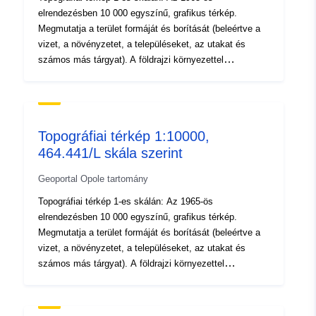
elrendezésben 10 000 egyszínű, grafikus térkép.
következőnek::
Megmutatja a terület formáját és borítását (beleértve a
vizet, a növényzetet, a településeket, az utakat és
Eredet:
Dane źródłowe pochodzą z
számos más tárgyat). A földrajzi környezettel
Centralnego Ośrodka
kapcsolatos információk elsődleges forrása a topográfiai
Dokumentacji Geodezyjnej i
térképek.
Kar...
Topográfiai térkép 1:10000,
Azonosítók:
brak danych
464.441/L skála szerint
uriRef:
http://data.europa.eu/88u/dataset
Geoportal Opole tartomány
e35b-4399-8540-c5d40a34b53c
Topográfiai térkép 1-es skálán: Az 1965-ös
elrendezésben 10 000 egyszínű, grafikus térkép.
Típus:
Erőforrás:
Megmutatja a terület formáját és borítását (beleértve a
http://inspire.ec.europa.eu/metadat
vizet, a növényzetet, a településeket, az utakat és
codelist/ResourceType/dataset
számos más tárgyat). A földrajzi környezettel
kapcsolatos információk elsődleges forrása a topográfiai
térképek.