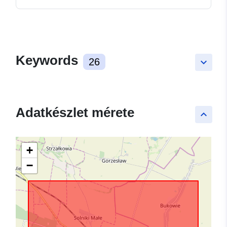
Keywords
26
keyboard_arrow_down
Adatkészlet mérete
keyboard_arrow_up
+
−