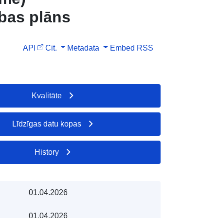
ības plāns
API
Cit.
Metadata
Embed
RSS
Kvalitāte
Līdzīgas datu kopas
History
01.04.2026
01.04.2026