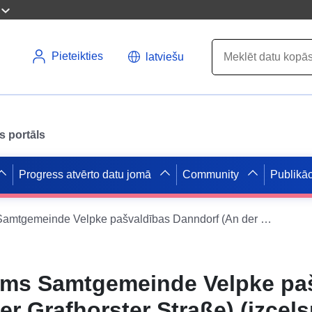
Pieteikties
latviešu
s portāls
Progress atvērto datu jomā
Community
Publikāc
ATOM ieguldījums Samtgemeinde Velpke pašvaldības Danndorf (An der Grafhorster Straße) (izcelsme) attīstības plānā Dan - 4 apakšvietējais attīstības plāns
ums Samtgemeinde Velpke pa
r Grafhorster Straße) (izcel