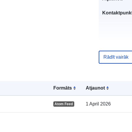
Kontaktpunkt
Rādīt vairāk
Kataloga
ieraksts:
Formāts
Atjaunot
1 April 2026
Atom Feed
Ģeogrāfiskā
atrašanās vie