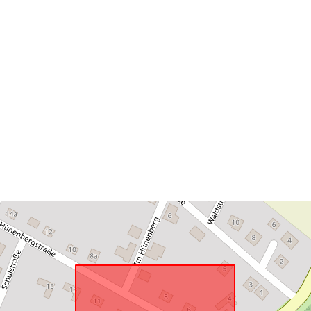
Atbilst:
uriRef: