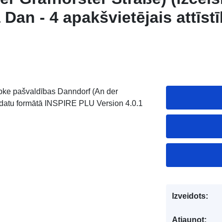
ā Dan - 4 apakšvietējais attīst
ke pašvaldības Danndorf (An der
nā datu formātā INSPIRE PLU Version 4.0.1
Izveidots:
Atjaunot: