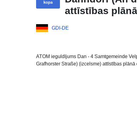
kopa
attīstības plān
GDI-DE
ATOM ieguldījums Dan - 4 Samtgemeinde Velp
Grafhorster Straße) (izcelsme) attīstības plā