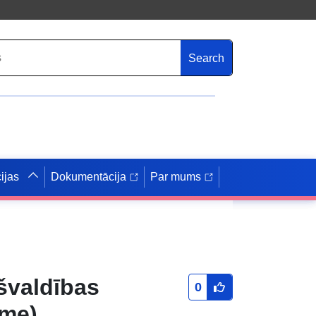
Search
ijas
Dokumentācija
Par mums
švaldības
0
sme)