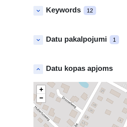
Keywords
keyboard_arrow_down
12
Datu pakalpojumi
keyboard_arrow_down
1
Datu kopas apjoms
keyboard_arrow_up
+
−