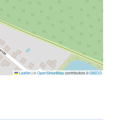
Leaflet
|
©
OpenStreetMap
contributors ©
GISCO