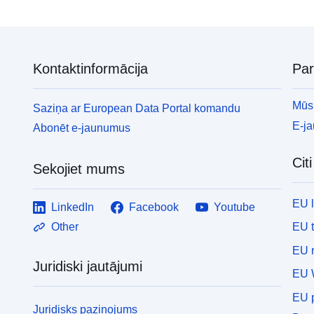
Kontaktinformācija
Pa
Mūsu
Saziņa ar European Data Portal komandu
E-j
Abonēt e-jaunumus
Cit
Sekojiet mums
EU 
LinkedIn
Facebook
Youtube
EU 
Other
EU r
Juridiski jautājumi
EU 
EU p
Juridisks paziņojums