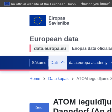
How do you know?
An official website of the European Union
European data
data.europa.eu
Eiropas datu oficiālai
Sākums
Dati
data.europa academy
Home
Datu kopas
ATOM ieguldīj
Datu
Danndorf (An de