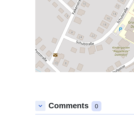
Comments
keyboard_arrow_down
0