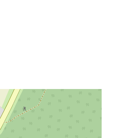
52.4260516 ], [ 10.9210618,
52.4274542 ] ]
Tips:
Polygon
Avoti:
http://data.europa.eu/eli/reg/2009/97
6
http://data.europa.eu/88u/dataset/42
090874-f5c7-4492-a843-
15e6e810da62