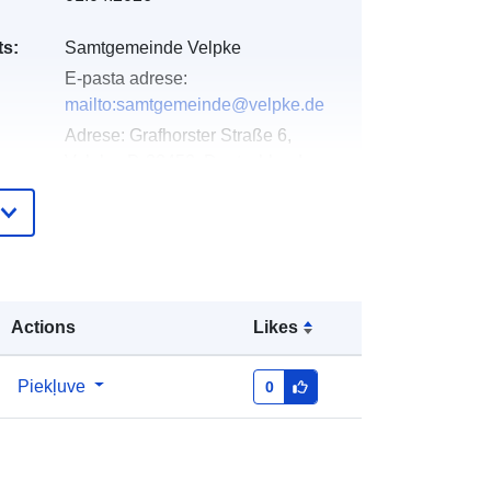
s:
Samtgemeinde Velpke
E-pasta adrese:
mailto:samtgemeinde@velpke.de
Adrese:
Grafhorster Straße 6,
Velpke, D-38458, Deutschland
URL:
http://www.velpke.de
Pievienots data.europa.eu:
18 April
2026
Jaunākā informācija par Data.europa.eu:
Actions
Likes
25 July 2026
Piekļuve
0
Koordinātes:
[ [ 10.9210618,
ta:
52.4274542 ], [ 10.9235268,
52.4274542 ], [ 10.9235268,
52.4260516 ], [ 10.9210618,