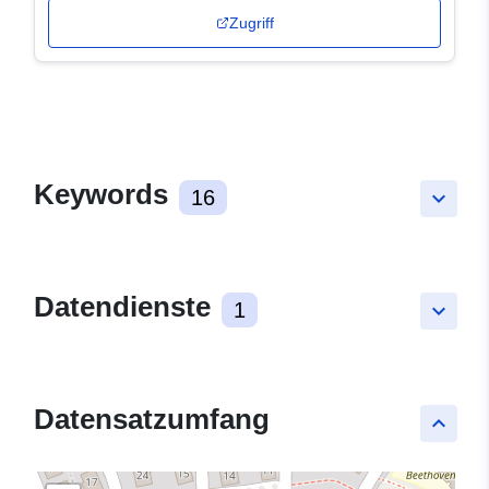
Zugriff
Keywords
16
keyboard_arrow_down
Datendienste
1
keyboard_arrow_down
Datensatzumfang
keyboard_arrow_up