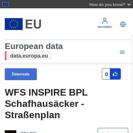
How do you know?
Anmelden
European data
data.europa.eu
0
Datensatz
WFS INSPIRE BPL
Schafhausäcker -
Straßenplan