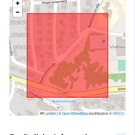
+
−
Leaflet
|
©
OpenStreetMap
contributors ©
GISCO