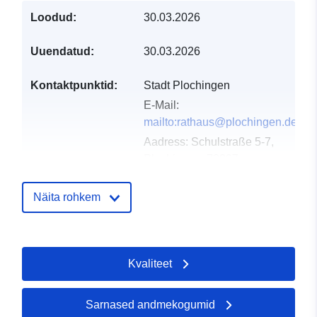
Loodud:
30.03.2026
Uuendatud:
30.03.2026
Kontaktpunktid:
Stadt Plochingen
E-Mail:
mailto:rathaus@plochingen.de
Aadress:
Schulstraße 5-7,
Plochingen, 73207,
Deutschland
URL:
Näita rohkem
http://www.plochingen.de
Kataloogi kirje:
Lisatud andmetele.europa.eu:
18 A
Kvaliteet
2026
Ajakohastatud veebisaidil Data.eu
25 July 2026
Sarnased andmekogumid