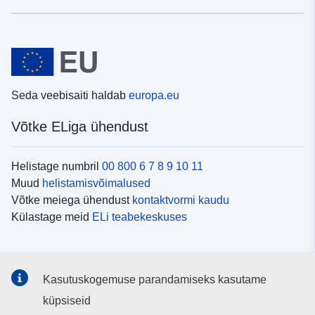
Seda veebisaiti haldab
europa.eu
Võtke ELiga ühendust
Helistage numbril
00 800 6 7 8 9 10 11
Muud
helistamisvõimalused
Võtke meiega ühendust
kontaktvormi kaudu
Külastage meid
ELi teabekeskuses
Sotsiaalmeedia
Kasutuskogemuse parandamiseks kasutame
Otsige ELi teavet
sotsiaalmeediakanalitest
küpsiseid