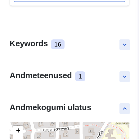
Keywords
16
keyboard_arrow_down
Andmeteenused
1
keyboard_arrow_down
Andmekogumi ulatus
keyboard_arrow_up
+