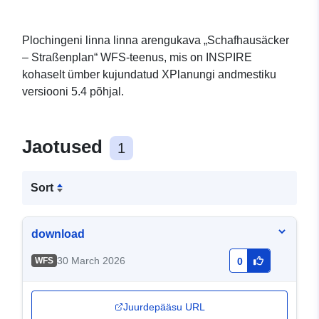
Plochingeni linna linna arengukava „Schafhausäcker
– Straßenplan“ WFS-teenus, mis on INSPIRE
kohaselt ümber kujundatud XPlanungi andmestiku
versiooni 5.4 põhjal.
Jaotused
1
Sort
download
30 March 2026
WFS
0
Juurdepääsu URL