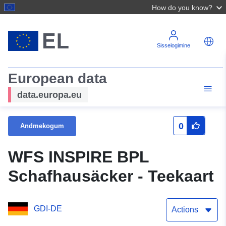
How do you know?
Sisselogimine
European data
data.europa.eu
0
Andmekogum
WFS INSPIRE BPL
Schafhausäcker - Teekaart
GDI-DE
Actions