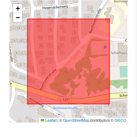
+
−
Leaflet
|
©
OpenStreetMap
contributors ©
GISCO