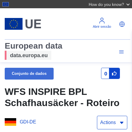
How do you know?
Abrir sessão
European data
data.europa.eu
0
Conjunto de dados
WFS INSPIRE BPL
Schafhausäcker - Roteiro
GDI-DE
Actions