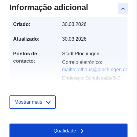
Informação adicional
keyboard_arrow_up
Criado:
30.03.2026
Atualizado:
30.03.2026
Pontos de
Stadt Plochingen
contacto:
Correio eletrónico:
mailto:rathaus@plochingen.de
Endereço:
Schulstraße 5-7,
Plochingen, 73207,
Deutschland
URL:
Mostrar mais
http://www.plochingen.de
Registo do
Acrescentado à data.europa.eu:
Qualidade
catálogo:
18 April 2026