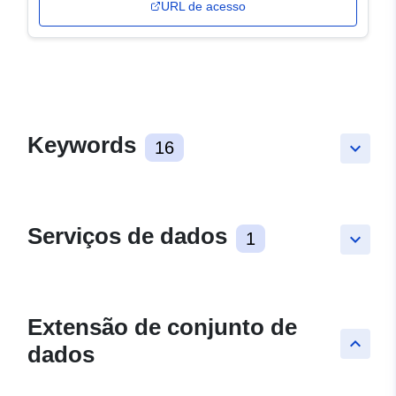
URL de acesso
Keywords
16
keyboard_arrow_down
Serviços de dados
1
keyboard_arrow_down
Extensão de conjunto de
keyboard_arrow_up
dados