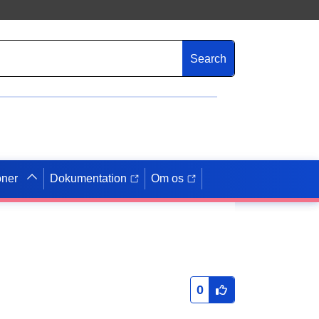
Search
oner
Dokumentation
Om os
0