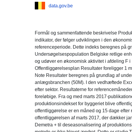
data.gov.be
Formål og sammenfattende beskrivelse Produkt
indikator, der følger udviklingen i den økonomis
referenceperiode. Dette indeks beregnes på grun
Undersøgelsespopulation Belgiske retlige enh
og udøver en økonomisk aktivitet i afdeling F 
Offentliggørelsesplan Resultater foreligger 1
Note Resultater beregnes på grundlag af under
anlægsbranchen (50M). I den vedhæftede Excel-
efter sektor. Resultaterne for referencemåned
foreløbige. Fra og med marts 2017-publikation
produktionsindekset for byggeriet blive offentli
offentliggørelse er en måned og 15 dage efter
offentliggørelsen af marts 2017, der dækker ja
Demetra + til deseasonalisering af produktion
metode er ikke blevet ændret. Dette er stadi