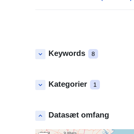
Keywords
keyboard_arrow_down
8
Kategorier
keyboard_arrow_down
1
Datasæt omfang
keyboard_arrow_up