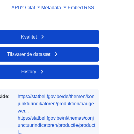
API
Citat
Metadata
Embed
RSS
Kvalitet
Tilsvarende datasæt
History
side:
https://statbel.fgov.be/de/themen/kon
junkturindikatoren/produktion/bauge
wer...
https://statbel.fgov.be/nl/themas/conj
unctuurindicatoren/productie/product
i...