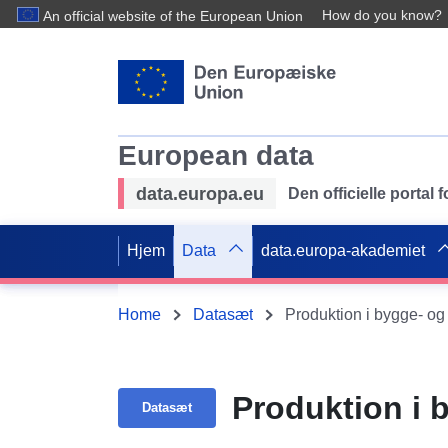
How do you know?
An official website of the European Union
European data
data.europa.eu
Den officielle portal
Hjem
Data
data.europa-akademiet
Home
Datasæt
Produktion i bygge- o
Produktion i 
Datasæt