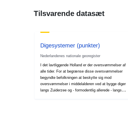
Tilsvarende datasæt
Digesystemer (punkter)
Nederlandenes nationale georegister
I det lavtliggende Holland er der oversvømmelser af
alle tider. For at begrænse disse oversvømmelser
begyndte befolkningen at beskytte sig mod
oversvømmelser i middelalderen ved at bygge diger
langs Zuiderzee og - formodentlig allerede - langs
den store flod, såsom IJssel. I begyndelsen var
disse stadig lokale, løse diger, men snart blev de
forbundet til hinanden i et sammenhængende
digesystem. Det faktum, at de hævede Zuiderzee
og floddiger ikke altid var resistente over for det
høje vand, viser de mange gennembrud hvirvler. De