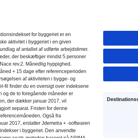
ionsindekset for byggeriet er en
ke aktivitet i byggeriet i en given
dlag af antallet af udførte arbejdstimer.
eder, der beskæftiger mindst 5 personer
i Nace rev.2. Månedlig hyppighed.
 måned + 15 dage efter referenceperioden
søgelsen af aktiviteten i bygge- og
fil finder du en oversigt over indeksene
en og de to foregående måneder er
Destinations
en, der dækker januar 2017, vil
ggjort separat. Fristen for denne
 referencemåneden. Også fra
nuar 2017, erstatter Jdemetra + -softwaren
sindekser i byggeriet. Den anvendte
g Tramo-seats-metoden baseret på ARIMA-