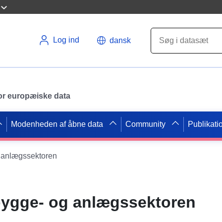
Log ind
dansk
 for europæiske data
Modenheden af åbne data
Community
Publikati
g anlægssektoren
bygge- og anlægssektoren