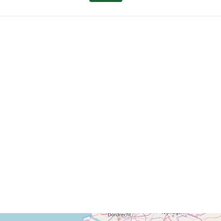
Adgangsrett
der: