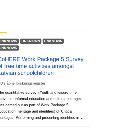
UNKNOWN
UNKNOWN
UNKNOWN
UNKNOWN
CoHERE Work Package 5 Survey
of free time activities amongst
Latvian schoolchildren
U's åbne forskningsregister
he quantitative survey «Youth and leisure time
ctivities, informal education and cultural heritage»
as carried out as part of Work Package 5
Education, heritage and identities) of 'Critical
eritages: Performing and presenting identities in
urope'