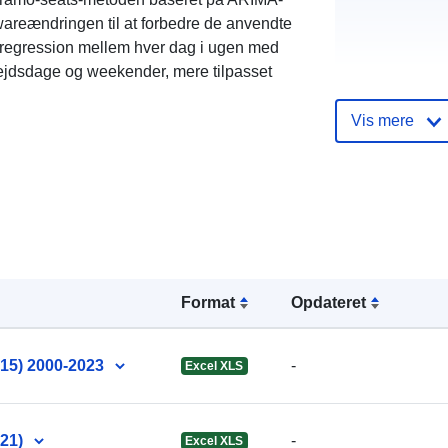
wareændringen til at forbedre de anvendte
n regression mellem hver dag i ugen med
ejdsdage og weekender, mere tilpasset
Vis mere
Sprog:
Format
Opdateret
Forlag:
15) 2000-2023
-
Excel XLS
21)
-
Excel XLS