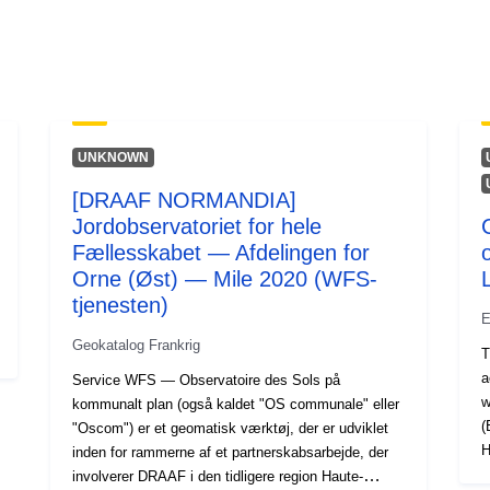
UNKNOWN
[DRAAF NORMANDIA]
Jordobservatoriet for hele
Fællesskabet — Afdelingen for
Orne (Øst) — Mile 2020 (WFS-
tjenesten)
E
Geokatalog Frankrig
T
a
Service WFS — Observatoire des Sols på
w
kommunalt plan (også kaldet "OS communale" eller
(
"Oscom") er et geomatisk værktøj, der er udviklet
H
inden for rammerne af et partnerskabsarbejde, der
E
involverer DRAAF i den tidligere region Haute-