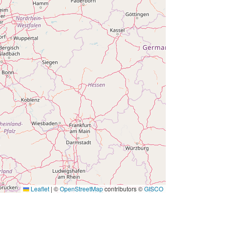
Leaflet
|
©
OpenStreetMap
contributors ©
GISCO