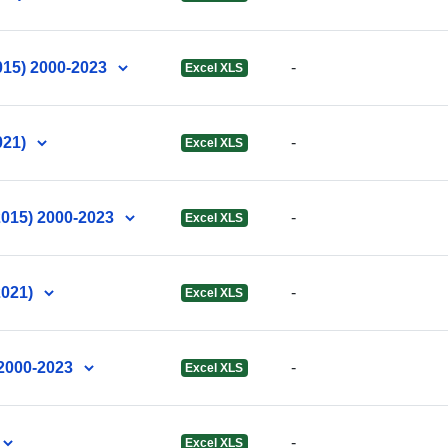
Kontaktpunkt
015) 2000-2023
-
Excel XLS
Fortegnelse 
021)
-
kataloger:
Excel XLS
2015) 2000-2023
-
Excel XLS
Fysiske:
2021)
-
Excel XLS
 2000-2023
-
Excel XLS
Identifikatore
-
Excel XLS
uriRef: