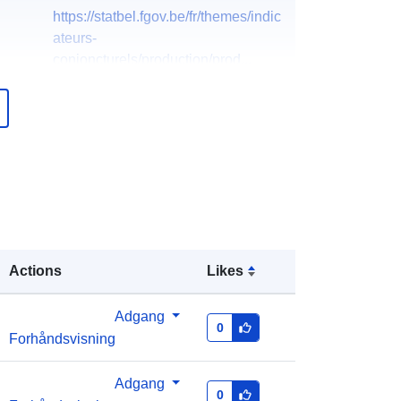
https://statbel.fgov.be/fr/themes/indic
ateurs-
conjoncturels/production/prod...
https://statbel.fgov.be/en/themes/indi
cators/production/production-
construc...
German
English
French
Dutch
Actions
Likes
North Gate II & III - INS (STATBEL -
Statistics Belgium)
Adgang
E-mail:
0
Forhåndsvisning
mailto:statbel@economie.fgov.be
Hjemmeside:
https://statbel.fgov.be/
Adgang
0