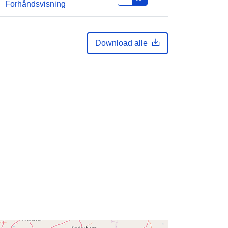
Forhåndsvisning
6cceba1fd8375bd9a7e7718b50e62
ab04f25c9
Download alle
ighe
public