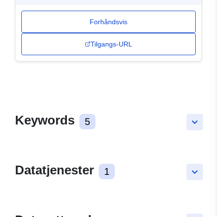
Forhåndsvis
Tilgangs-URL
Keywords
5
keyboard_arrow_down
Datatjenester
1
keyboard_arrow_down