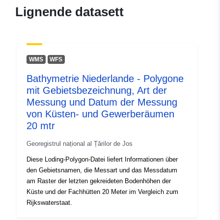
49.311241 ], [ 6.717355,
Lignende datasett
49.311238 ], [ 6.717349,
49.311238 ], [ 6.717349,
49.311241 ] ]
Type:
Polygon
WMS
WFS
Bathymetrie Niederlande - Polygone
uriRef:
http://data.europa.eu/88u/dataset
mit Gebietsbezeichnung, Art der
364c-fbe4-474d-03bce33f2d16
Messung und Datum der Messung
von Küsten- und Gewerberäumen
20 mtr
Georegistrul național al Țărilor de Jos
Diese Loding-Polygon-Datei liefert Informationen über
den Gebietsnamen, die Messart und das Messdatum
am Raster der letzten gekreideten Bodenhöhen der
Küste und der Fachhütten 20 Meter im Vergleich zum
Rijkswaterstaat.