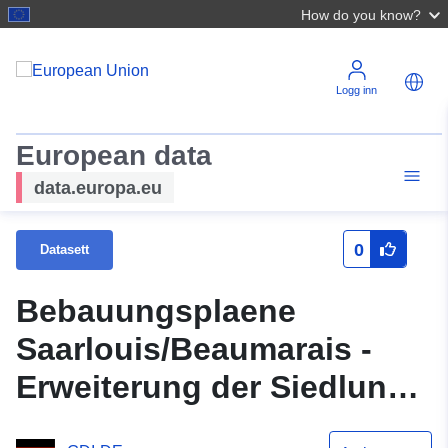
How do you know?
Logg inn
European data
data.europa.eu
0
Datasett
Bebauungsplaene
Saarlouis/Beaumarais -
Erweiterung der Siedlung
Beaumarais 1.Aenderung