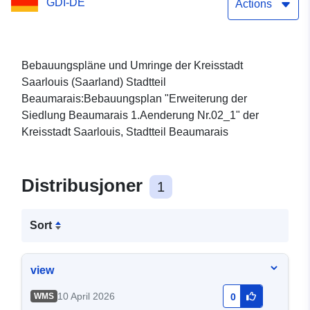
GDI-DE
Nr.02_1
Actions
Bebauungspläne und Umringe der Kreisstadt
Saarlouis (Saarland) Stadtteil
Beaumarais:Bebauungsplan "Erweiterung der
Siedlung Beaumarais 1.Aenderung Nr.02_1" der
Kreisstadt Saarlouis, Stadtteil Beaumarais
Distribusjoner
1
Sort
view
10 April 2026
WMS
0