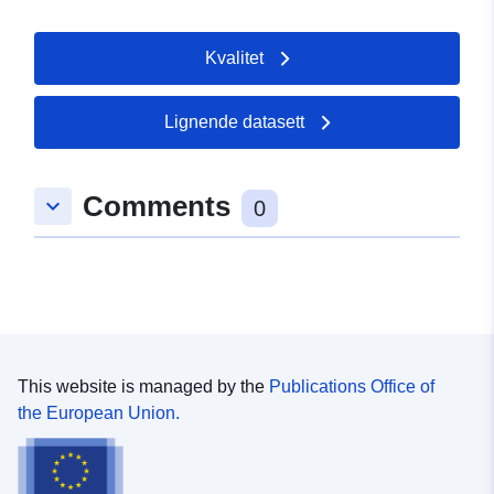
Kvalitet
Lignende datasett
Comments
keyboard_arrow_down
0
This website is managed by the
Publications Office of
the European Union.