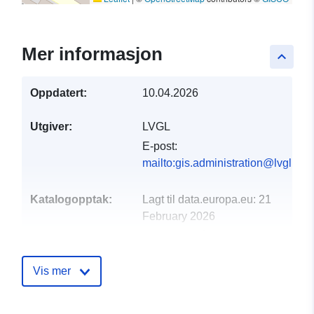
Mer informasjon
keyboard_arrow_up
Oppdatert:
10.04.2026
Utgiver:
LVGL
E-post:
mailto:gis.administration@lvgl.saa
Katalogopptak:
Lagt til data.europa.eu:
21
February 2026
Oppdatert på data.europa.eu:
25 July 2026
Vis mer
Romslig:
Koordinater:
[ [ 6.717349,
49.311241 ], [ 6.717355,