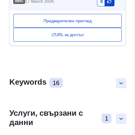
17 March 2026
WMS
0
Предварителен преглед
URL за достъп
Keywords
16
keyboard_arrow_down
Услуги, свързани с
1
keyboard_arrow_down
данни