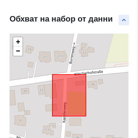
Обхват на набор от данни
keyboard_arrow_up
+
−