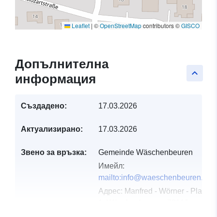
Leaflet
|
©
OpenStreetMap
contributors ©
GISCO
Допълнителна
keyboard_arrow_up
информация
Създадено:
17.03.2026
Актуализирано:
17.03.2026
Звено за връзка:
Gemeinde Wäschenbeuren
Имейл:
mailto:info@waeschenbeuren.de
Адрес:
Manfred - Wörner - Platz
1, Wäschenbeuren, 73116,
Deutschland