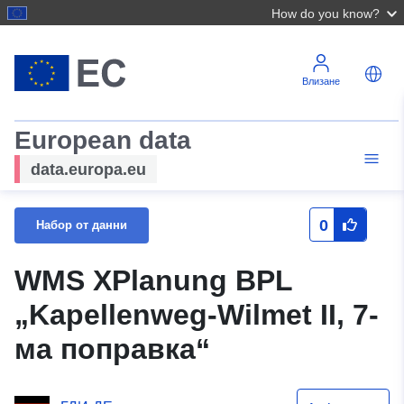
How do you know?
Влизане
European data
data.europa.eu
0
Набор от данни
WMS XPlanung BPL
„Kapellenweg-Wilmet II, 7-
ма поправка“