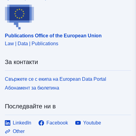
http://data.europa.eu/eli/reg/2009/
uriRef:
http://data.europa.eu/88u/dataset/4
c992-4f04-944a-2656a5959552
Publications Office of the European Union
Law | Data | Publications
За контакти
Свържете се с екипа на European Data Portal
Абонамент за бюлетина
Последвайте ни в
LinkedIn
Facebook
Youtube
Other