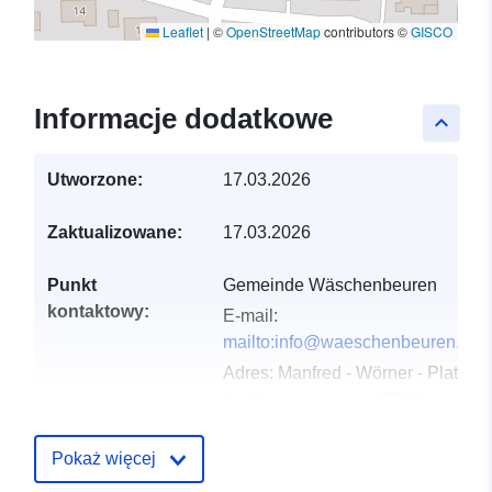
Leaflet
|
©
OpenStreetMap
contributors ©
GISCO
Informacje dodatkowe
keyboard_arrow_up
Utworzone:
17.03.2026
Zaktualizowane:
17.03.2026
Punkt
Gemeinde Wäschenbeuren
kontaktowy:
E-mail:
mailto:info@waeschenbeuren.de
Adres:
Manfred - Wörner - Platz
1, Wäschenbeuren, 73116,
Deutschland
URL:
Pokaż więcej
http://www.waeschenbeuren.de