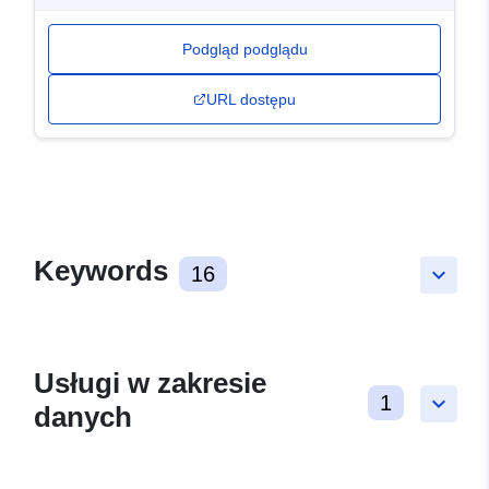
Podgląd podglądu
URL dostępu
Keywords
16
keyboard_arrow_down
Usługi w zakresie
1
keyboard_arrow_down
danych