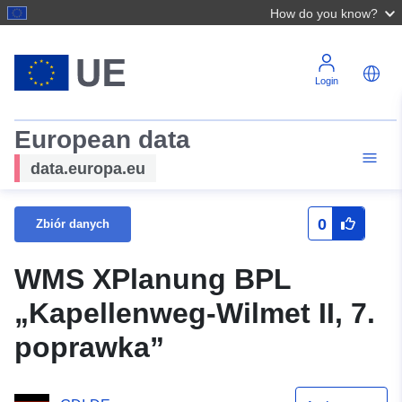
How do you know?
Login
European data
data.europa.eu
0
Zbiór danych
WMS XPlanung BPL
„Kapellenweg-Wilmet II, 7.
poprawka”