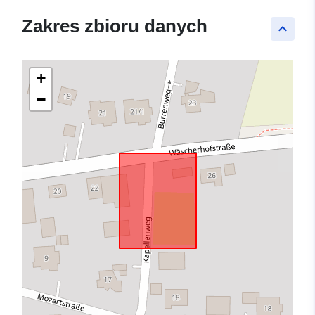
Zakres zbioru danych
keyboard_arrow_up
+
−