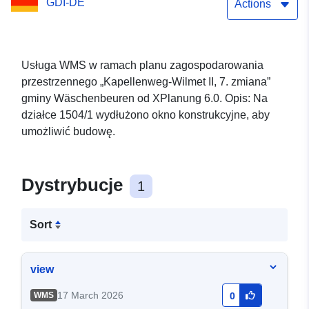
GDI-DE
Actions
Usługa WMS w ramach planu zagospodarowania
przestrzennego „Kapellenweg-Wilmet II, 7. zmiana”
gminy Wäschenbeuren od XPlanung 6.0. Opis: Na
działce 1504/1 wydłużono okno konstrukcyjne, aby
umożliwić budowę.
Dystrybucje
1
Sort
view
17 March 2026
WMS
0