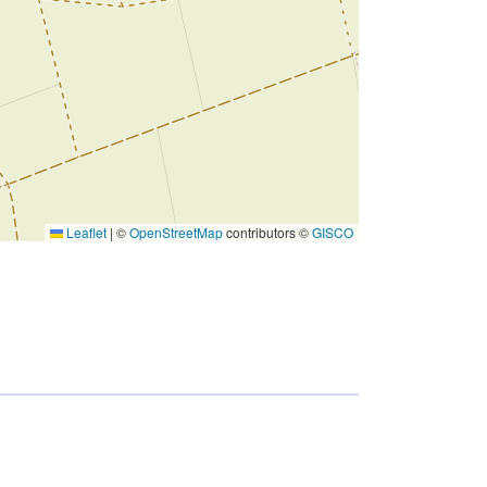
Leaflet
|
©
OpenStreetMap
contributors ©
GISCO