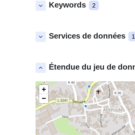
Keywords
keyboard_arrow_down
2
Services de données
keyboard_arrow_down
1
Étendue du jeu de don
keyboard_arrow_up
+
−