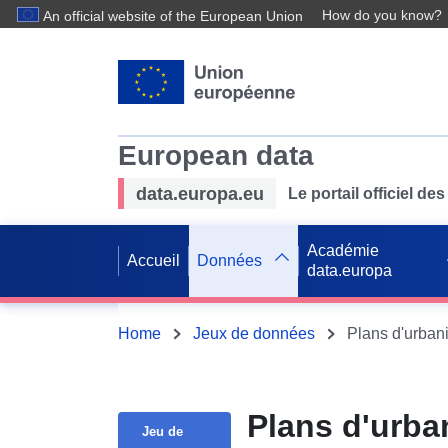
How do you know?
An official website of the European Union
European data
data.europa.eu
Le portail officiel 
Académie
Accueil
Données
data.europa
Home
Jeux de données
Plans d'urba
Jeu de