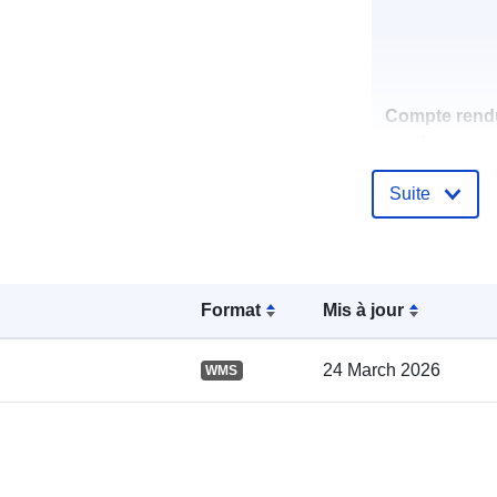
Compte rend
catalogue:
Suite
spatial:
Format
Mis à jour
24 March 2026
WMS
uriRef: