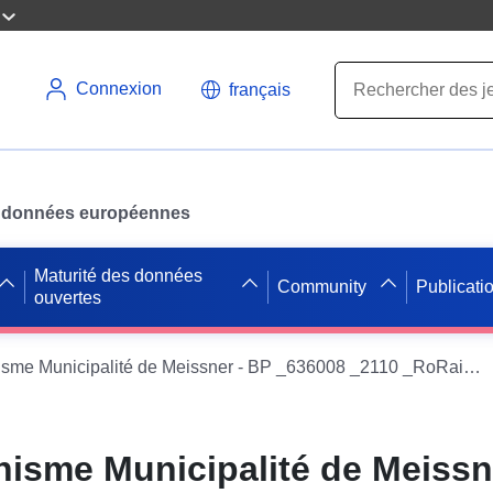
Connexion
français
des données européennes
Maturité des données
Community
Publicati
ouvertes
Plans d'urbanisme Municipalité de Meissner - BP _636008 _2110 _RoRain _001
nisme Municipalité de Meissn