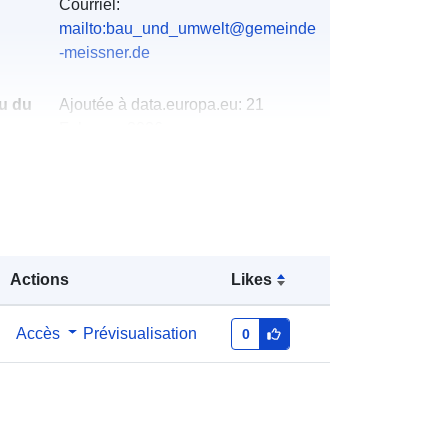
Courriel:
mailto:bau_und_umwelt@gemeinde
-meissner.de
u du
Ajoutée à data.europa.eu:
21
February 2026
Mise à jour sur data.europa.eu:
25
July 2026
Coordonnées:
[ [ 9.94082, 51.2105 ],
[ 9.94684, 51.2105 ], [ 9.94684,
Actions
Likes
51.206 ], [ 9.94082, 51.206 ], [
9.94082, 51.2105 ] ]
Type:
Polygon
Accès
Prévisualisation
0
http://data.europa.eu/88u/dataset/43
0b038b-1ac6-2da0-6404-
d2c4e87c0823