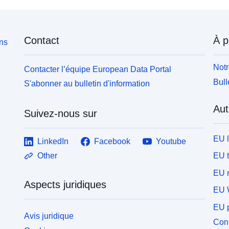
Contact
À p
ons
Notr
Contacter l’équipe European Data Portal
Bull
S'abonner au bulletin d'information
Aut
Suivez-nous sur
EU 
LinkedIn
Facebook
Youtube
EU 
Other
EU r
Aspects juridiques
EU 
EU p
Avis juridique
Conn