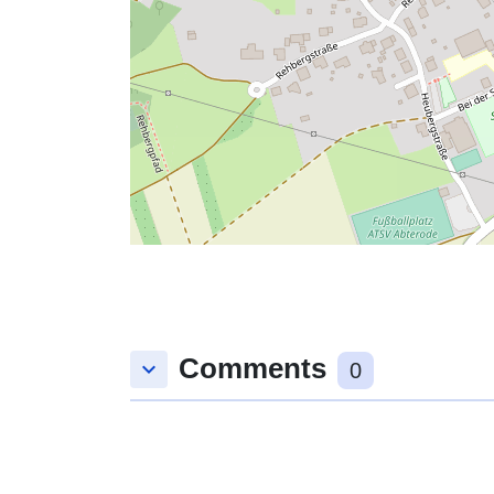
Comments
keyboard_arrow_down
0