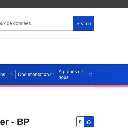
Search
À propos de
ons
Documentation
nous
er - BP
0