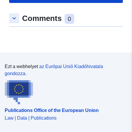
Comments
keyboard_arrow_down
0
Ezt a webhelyet
az Európai Unió Kiadóhivatala
gondozza.
Publications Office of the European Union
Law | Data | Publications