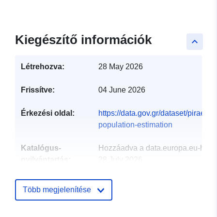
Kiegészítő információk
keyboard_arrow_up
Létrehozva:
28 May 2026
Frissítve:
04 June 2026
Érkezési oldal:
https://data.gov.gr/dataset/piraeus-
population-estimation
Katalógus-
Hozzáadva a data.europa.eu-hoz:
nyilvántartás:
28 July 2026
Frissítve: data.europa.eu:
29 July
2026
Több megjelenítése
Azonosítók:
43259ba8-1a29-4cd6-a3a3-