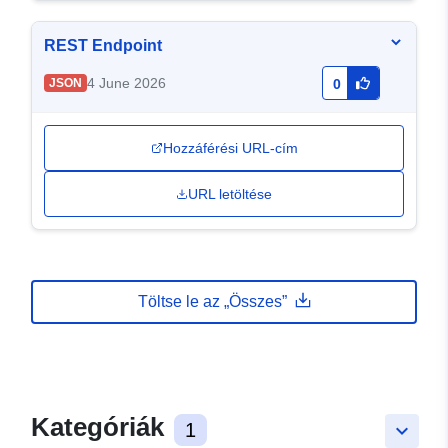
REST Endpoint
4 June 2026
JSON
0
Hozzáférési URL-cím
URL letöltése
Töltse le az „Összes”
Kategóriák
1
keyboard_arrow_down