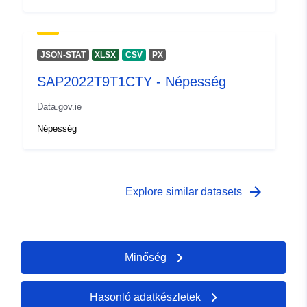
JSON-STAT
XLSX
CSV
PX
SAP2022T9T1CTY - Népesség
Data.gov.ie
Népesség
arrow_forward
Explore similar datasets
Minőség
Hasonló adatkészletek