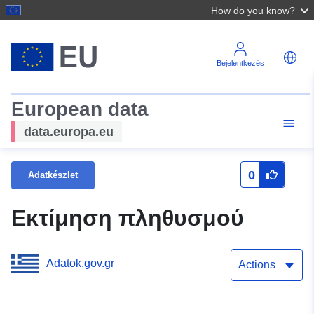
How do you know?
Bejelentkezés
European data
data.europa.eu
0
Adatkészlet
Εκτίμηση πληθυσμού
Adatok.gov.gr
Actions