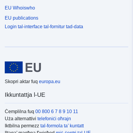
EU Whoiswho
EU publications
Login tal-interface tal-fornitur tad-data
Skopri aktar fuq
europa.eu
Ikkuntattja l-UE
Ċemplilna fuq
00 800 6 7 8 9 10 11
Uża alternattivi
telefoniċi oħrajn
Iktbilna permezz
tal-formola ta’ kuntatt
Iltaqa’ magħna f’wieħed
miċ-ċentri tal-UE