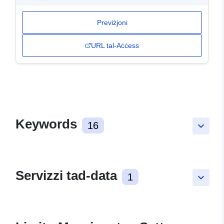
Previżjoni
URL tal-Aċċess
Keywords
16
keyboard_arrow_down
Servizzi tad-data
1
keyboard_arrow_down