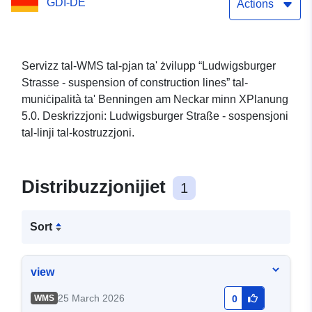
GDI-DE
Actions
Servizz tal-WMS tal-pjan ta' żvilupp “Ludwigsburger
Strasse - suspension of construction lines” tal-
muniċipalità ta' Benningen am Neckar minn XPlanung
5.0. Deskrizzjoni: Ludwigsburger Straße - sospensjoni
tal-linji tal-kostruzzjoni.
Distribuzzjonijiet
1
Sort
view
25 March 2026
WMS
0