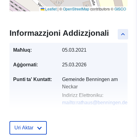
Leaflet
|
©
OpenStreetMap
contributors ©
GISCO
Informazzjoni Addizzjonali
keyboard_arrow_up
Maħluq:
05.03.2021
Aġġornati:
25.03.2026
Punti ta' Kuntatt:
Gemeinde Benningen am
Neckar
Indirizz Elettroniku:
mailto:rathaus@benningen.de
Indirizz:
Studionstraße 10,
Benningen am Neckar,
71726, Deutschland
Uri Aktar
URL: