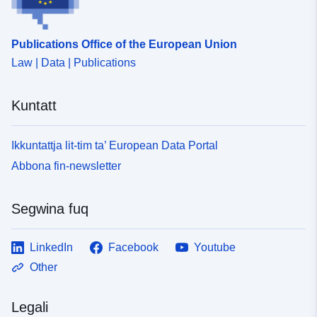
uriRef:
http://data.europa.eu/88u/dataset
e969-45d6-8eb8-7ebaa9a96fdd
Publications Office of the European Union
Law | Data | Publications
Kuntatt
Ikkuntattja lit-tim ta’ European Data Portal
Abbona fin-newsletter
Segwina fuq
LinkedIn
Facebook
Youtube
Other
Legali