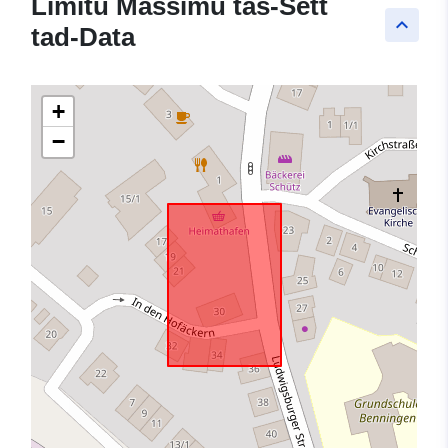
Limitu Massimu tas-Sett
keyboard_arrow_up
tad-Data
+
−