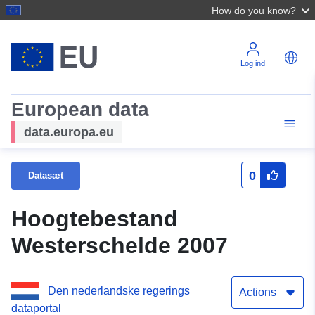
How do you know?
Log ind
European data
data.europa.eu
0
Datasæt
Hoogtebestand
Westerschelde 2007
Den nederlandske regerings
Actions
dataportal