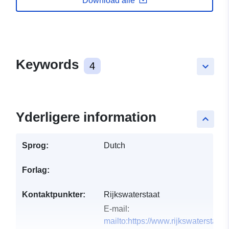
Download alle
Keywords
4
keyboard_arrow_down
Yderligere information
keyboard_arrow_up
Sprog:
Dutch
Forlag:
Kontaktpunkter:
Rijkswaterstaat
E-mail:
mailto:https://www.rijkswaterstaat.