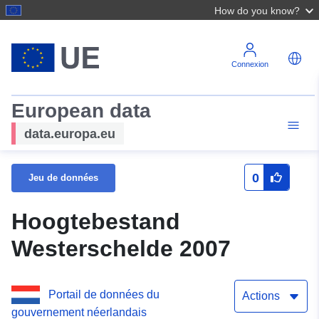
How do you know?
Connexion
European data
data.europa.eu
0
Jeu de données
Hoogtebestand
Westerschelde 2007
Portail de données du
Actions
gouvernement néerlandais