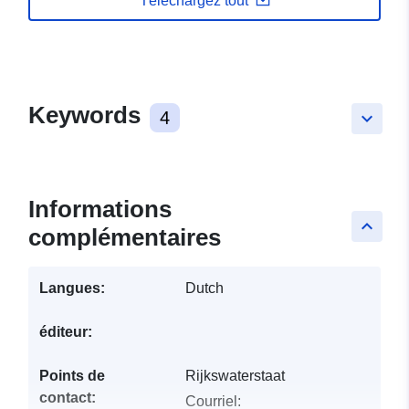
Téléchargez tout
Keywords
4
keyboard_arrow_down
Informations
keyboard_arrow_up
complémentaires
Langues:
Dutch
éditeur:
Points de
Rijkswaterstaat
contact:
Courriel: