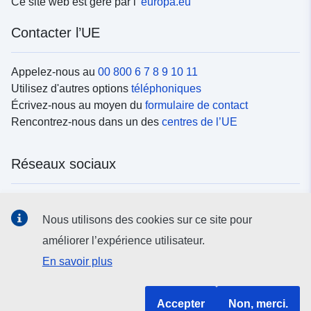
Ce site web est géré par l’
europa.eu
Contacter l’UE
Appelez-nous au
00 800 6 7 8 9 10 11
Utilisez d'autres options
téléphoniques
Écrivez-nous au moyen du
formulaire de contact
Rencontrez-nous dans un des
centres de l’UE
Réseaux sociaux
Trouvez l’UE sur les
réseaux sociaux
Nous utilisons des cookies sur ce site pour
améliorer l’expérience utilisateur.
Institutions et organes de l’UE
En savoir plus
Rechercher tous les organes et institutions de l’UE
Accepter
Non, merci.