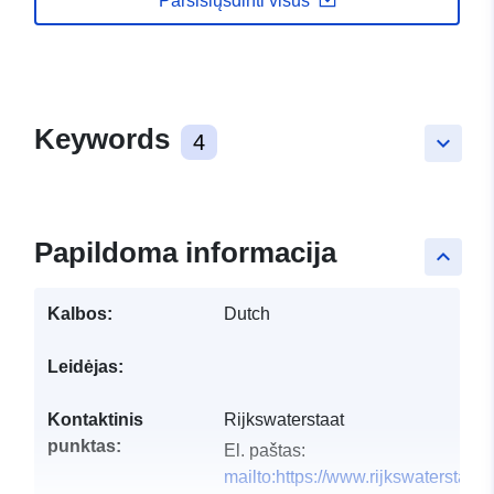
Parsisiųsdinti visus
Keywords
4
keyboard_arrow_down
Papildoma informacija
keyboard_arrow_up
Kalbos:
Dutch
Leidėjas:
Kontaktinis
Rijkswaterstaat
punktas:
El. paštas:
mailto:https://www.rijkswaterstaat.