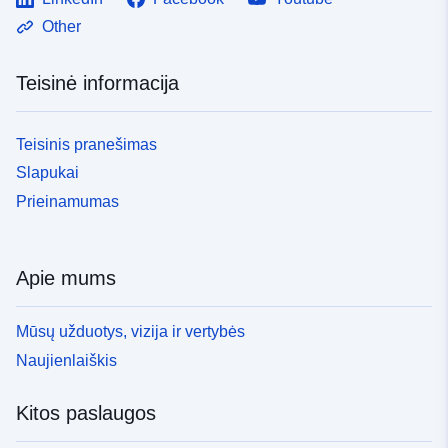
Other
Teisinė informacija
Teisinis pranešimas
Slapukai
Prieinamumas
Apie mums
Mūsų užduotys, vizija ir vertybės
Naujienlaiškis
Kitos paslaugos