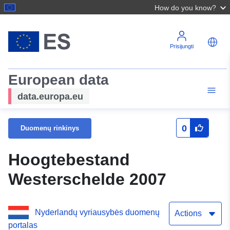
How do you know?
Prisijungti
European data
data.europa.eu
0
Duomenų rinkinys
Hoogtebestand
Westerschelde 2007
Nyderlandų vyriausybės duomenų
Actions
portalas