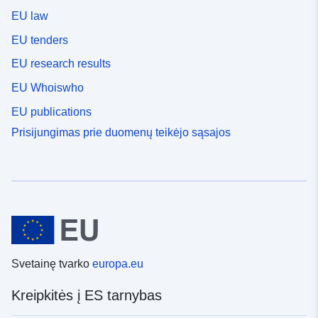
EU law
EU tenders
EU research results
EU Whoiswho
EU publications
Prisijungimas prie duomenų teikėjo sąsajos
Svetainę tvarko
europa.eu
Kreipkitės į ES tarnybas